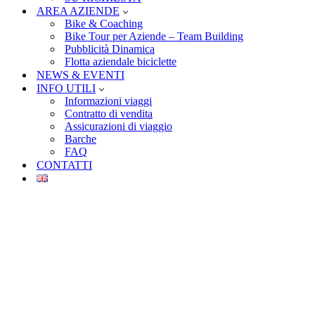
AREA AZIENDE
Bike & Coaching
Bike Tour per Aziende – Team Building
Pubblicità Dinamica
Flotta aziendale biciclette
NEWS & EVENTI
INFO UTILI
Informazioni viaggi
Contratto di vendita
Assicurazioni di viaggio
Barche
FAQ
CONTATTI