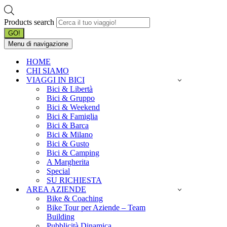
Products search
GO!
Menu di navigazione
HOME
CHI SIAMO
VIAGGI IN BICI
Bici & Libertà
Bici & Gruppo
Bici & Weekend
Bici & Famiglia
Bici & Barca
Bici & Milano
Bici & Gusto
Bici & Camping
A Margherita
Special
SU RICHIESTA
AREA AZIENDE
Bike & Coaching
Bike Tour per Aziende – Team
Building
Pubblicità Dinamica