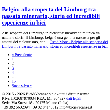
Belgio: alla scoperta del Limburg tra
passato minerario, storia ed incredibili
esperienze in bici
Alla scoperta del Limburgo in bicicletta: un’avventura unica tra
natura e storia Il Limburgo belga è una gemma nascosta per gli
amanti del cicloturismo, con…
Read More »
Belgio: alla scoperta del
Limburg tra passato minerario, storia ed incredibili esperienze in bici
« Precedente
1
2
3
4
…
15
Successivo »
© 2015 - 2026 Bici&Vacanze s.n.c - tutti i diritti riservati
P.Iva IT02687970034 REA: MI–304827
dati legali
Sede: Via Stresa 18 - 20125 Milano (Italia)
+39 392 5632094
+39 02 84143812
info@bicievacanze.it