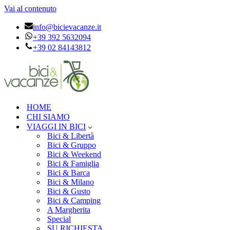
Vai al contenuto
info@bicievacanze.it
+39 392 5632094
+39 02 84143812
HOME
CHI SIAMO
VIAGGI IN BICI
Bici & Libertà
Bici & Gruppo
Bici & Weekend
Bici & Famiglia
Bici & Barca
Bici & Milano
Bici & Gusto
Bici & Camping
A Margherita
Special
SU RICHIESTA