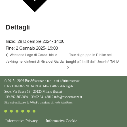
Dettagli
Inizio:
28 Dicembre 2024- 14:00
Fine:
2 Gennaio 2025- 19:00
Tour di gruppo in E-bike nei
Weekend Lago di Garda: bici e
trekking nei dintorni di Riva del Garda
borghi più belli dell’Umbria/ ITALIA
© 2015 - 2026 Bici&Vacanze s.n.c - tutti i diritti riservati
P.Iva IT02687970034 REA: MI–304827
dati legali
Sede: Via Stresa 18 - 20125 Milano (Italia)
+39 392 5632094
+39 02 84143812
info@bicievacanze.it
Sito web realizzato da WebePc
creazione siti web WordPress
Informativa Privacy
Informativa Cookie