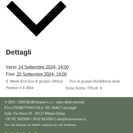
Dettagli
Inizio:
14 Settembre 2024- 14:00
Fine:
20 Settembre 2024- 19:00
Tour di gruppo Bici&Barca Isole
Week-End tour di gruppo Oltrepò
Pavese in E-Bike
Eolie Sicilia / ITALIA
© 2015 - 2026 Bici&Vacanze s.n.c - tutti i diritti riservati
P.Iva IT02687970034 REA: MI–304827
dati legali
Sede: Via Stresa 18 - 20125 Milano (Italia)
+39 392 5632094
+39 02 84143812
info@bicievacanze.it
Sito web realizzato da WebePc
creazione siti web WordPress