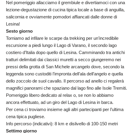
Nel pomeriggio allacciamo il grembiule e divertiamoci con una
lezione-degustazione di cucina tipica locale a base di anguilla,
salicornia e ovviamente pomodori affiancati dalle donne di
Lesina!
Sesto giorno
Torniamo ad infilare le scarpe da trekking per un’incredibile
escursione a piedi lungo il Lago di Varano, il secondo lago
costiero d’Italia dopo quello di Lesina. Camminando tra antichi
tratturi delimitati dai classici muretti a secco giungeremo nei
pressi della grotta di San Michele arcangelo dove, secondo la
leggenda sono custoditi l’impronta dell’ala dell’angelo e quella
dello zoccolo de suol cavallo. Il percorso ad anello ci regalerà
magnifici panorami che spaziano dal lago fino alle Isole Tremiti.
Pomeriggio libero dedicato al relax o, se non lo abbiamo
ancora effettuato, ad un giro del Lago di Lesina in barca.
Per cena ci troviamo insieme agli altri partecipanti per l’ultima
cena tipica pugliese.
Info percorso (indicativi): 8 km e dislivello di 100-150 metri
Settimo giorno