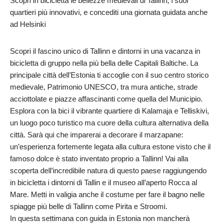
Scopri in bicicletta le bellezze medievali di Tallinn, i suoi
quartieri più innovativi, e concediti una giornata guidata anche
ad Helsinki
Scopri il fascino unico di Tallinn e dintorni in una vacanza in
bicicletta di gruppo nella più bella delle Capitali Baltiche. La
principale città dell’Estonia ti accoglie con il suo centro storico
medievale, Patrimonio UNESCO, tra mura antiche, strade
acciottolate e piazze affascinanti come quella del Municipio.
Esplora con la bici il vibrante quartiere di Kalamaja e Telliskivi,
un luogo poco turistico ma cuore della cultura alternativa della
città. Sarà qui che imparerai a decorare il marzapane:
un’esperienza fortemente legata alla cultura estone visto che il
famoso dolce è stato inventato proprio a Tallinn! Vai alla
scoperta dell’incredibile natura di questo paese raggiungendo
in bicicletta i dintorni di Tallin e il museo all’aperto Rocca al
Mare. Metti in valigia anche il costume per fare il bagno nelle
spiagge più belle di Tallinn come Pirita e Stroomi.
In questa settimana con guida in Estonia non mancherà