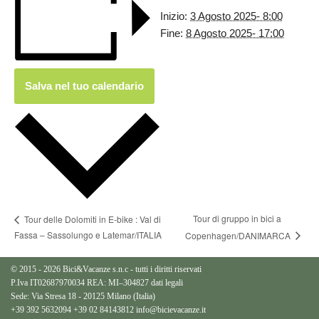
Inizio:
3 Agosto 2025- 8:00
Fine:
8 Agosto 2025- 17:00
Salva nel tuo calendario
Tour di gruppo in bici a
Tour delle Dolomiti in E-bike : Val di
Fassa – Sassolungo e Latemar/ITALIA
Copenhagen/DANIMARCA
© 2015 - 2026 Bici&Vacanze s.n.c - tutti i diritti riservati
P.Iva IT02687970034 REA: MI–304827
dati legali
Sede: Via Stresa 18 - 20125 Milano (Italia)
+39 392 5632094
+39 02 84143812
info@bicievacanze.it