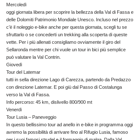
Mercoledì
oggi giornata libera per scoprire la bellezza della Val di Fassa e
delle Dolomiti Patrimonio Mondiale Unesco. Incluso nel prezzo
c’è il noleggio e-bike anche per questa giornata, scegli tu se
sfruttarlo o se concederti un trekking alla scoperta di queste
vette. Per i più allenati consigliamo ovviamente il giro del
Sellaronda mentre per chi vuole un tour in bici più semplice
può valutare la Val Contrin.
Giovedì
Tour del Latemar
tutti in sella direzione Lago di Carezza, partendo da Predazzo
con direzione Latemar. E poi giù dal Passo di Costalunga
verso la Val di Fassa.
Info percorso: 45 km, dislivello 800/900 mt
Venerdì
Tour Lusia – Paneveggio
In questo bellissimo tour ad anello in e-bike in programma oggi
avremo la possibilità di arrivare fino al Rifugio Lusia, famoso
per i suoi famosi strudel e il formaggio di malga. Dalla Val