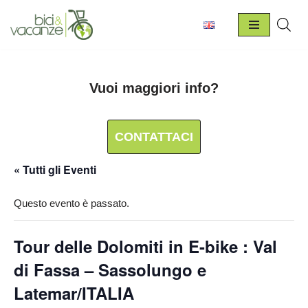
Vai
al
contenuto
Vuoi maggiori info?
CONTATTACI
« Tutti gli Eventi
Questo evento è passato.
Tour delle Dolomiti in E-bike : Val
di Fassa – Sassolungo e
Latemar/ITALIA