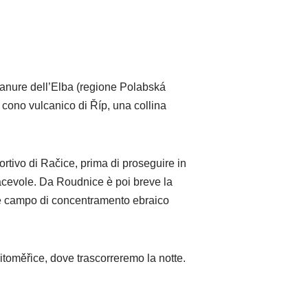
 pianure dell’Elba (regione Polabská
 cono vulcanico di Říp, una collina
ortivo di Račice, prima di proseguire in
iacevole. Da Roudnice è poi breve la
ome campo di concentramento ebraico
Litoměřice, dove trascorreremo la notte.