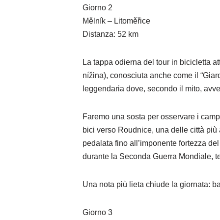
Giorno 2
Mělník – Litoměřice
Distanza: 52 km
La tappa odierna del tour in bicicletta 
nížina), conosciuta anche come il “Giard
leggendaria dove, secondo il mito, avven
Faremo una sosta per osservare i campion
bici verso Roudnice, una delle città pi
pedalata fino all’imponente fortezza de
durante la Seconda Guerra Mondiale, te
Una nota più lieta chiude la giornata: b
Giorno 3