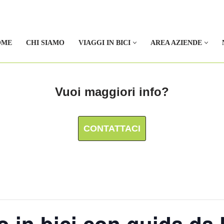
OME
CHI SIAMO
VIAGGI IN BICI
AREA AZIENDE
Vuoi maggiori info?
CONTATTACI