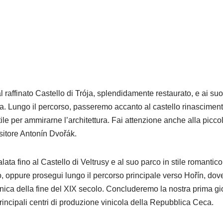
affinato Castello di Trója, splendidamente restaurato, e ai suoi 
ga. Lungo il percorso, passeremo accanto al castello rinascime
 cortile per ammirarne l’architettura. Fai attenzione anche alla pi
ositore Antonín Dvořák.
ta fino al Castello di Veltrusy e al suo parco in stile romantic
, oppure prosegui lungo il percorso principale verso Hořín, do
nica della fine del XIX secolo. Concluderemo la nostra prima gio
rincipali centri di produzione vinicola della Repubblica Ceca.