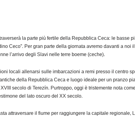
attraverserà la parte più fertile della Repubblica Ceca: le basse
ino Ceco”. Per gran parte della giornata avremo davanti a noi il
ne l’arrivo degli Slavi nelle terre boeme (ceche).
i locali allenarsi sulle imbarcazioni a remi presso il centro sp
ù antiche della Repubblica Ceca e luogo ideale per un pranzo p
l XVIII secolo di Terezín. Purtroppo, oggi è tristemente nota c
stimone del lato oscuro del XX secolo.
asta attraversare il fiume per raggiungere la capitale regionale, 