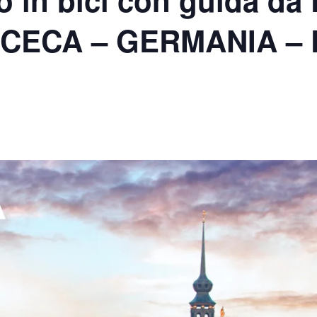
o in bici con guida da
p. CECA – GERMANIA 