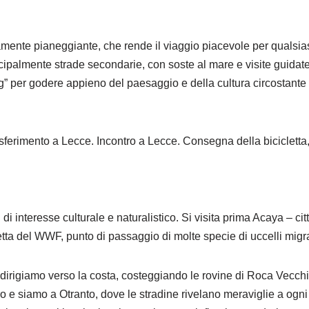
ente pianeggiante, che rende il viaggio piacevole per qualsiasi 
cipalmente strade secondarie, con soste al mare e visite guidate,
” per godere appieno del paesaggio e della cultura circostante con
rasferimento a Lecce. Incontro a Lecce. Consegna della bicicletta
i interesse culturale e naturalistico. Si visita prima Acaya – cit
tta del WWF, punto di passaggio di molte specie di uccelli migra
 dirigiamo verso la costa, costeggiando le rovine di Roca Vecchia 
o e siamo a Otranto, dove le stradine rivelano meraviglie a ogni