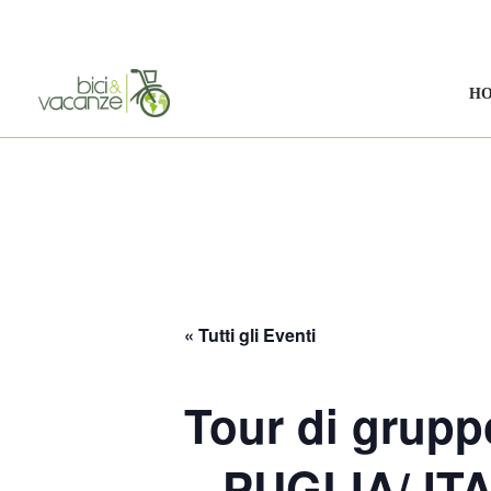
Vai
al
H
contenuto
« Tutti gli Eventi
Tour di grupp
– PUGLIA/ IT