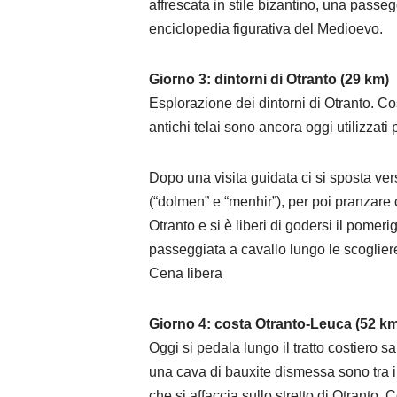
affrescata in stile bizantino, una passeg
enciclopedia figurativa del Medioevo.
Giorno 3: dintorni di Otranto (29 km)
Esplorazione dei dintorni di Otranto. Cos
antichi telai sono ancora oggi utilizzati
Dopo una visita guidata ci si sposta ve
(“dolmen” e “menhir”), per poi pranzare c
Otranto e si è liberi di godersi il pomer
passeggiata a cavallo lungo le scogliere
Cena libera
Giorno 4: costa Otranto-Leuca (52 k
Oggi si pedala lungo il tratto costiero sa
una cava di bauxite dismessa sono tra i 
che si affaccia sullo stretto di Otranto