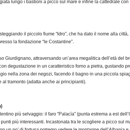
giata lungo i bastioni a picco sul mare e infine la cattedrale con 
teggiando il piccolo fiume “Idro”, che ha dato il nome alla città
 presso la fondazione “le Costantine”.
rso Giurdignano, attraversando un’area megalitica dell’età del 
on degustazione in un caratteristico forno a pietra, gustando prodo
iggio nella zona dei negozi, facendo il bagno in una piccola spia
 al tramonto (adatta anche ai principianti).
m)
lentino più selvaggio: il faro “Palacìa” (punta estrema a est dell’I
punti più interessanti. Incastonata tra le scogliere a picco sul
. Con un po’ di fortuna potremo vedere le montagne dell’Albania e 