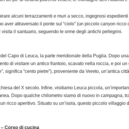
re alcuni terrazzamenti e muri a secco, ingegnosi espedienti d
po aver attraversato il ponte sul “ciolo” (un piccolo canyon ricco d
isita il santuario, seguendo le orme degli antichi pellegrini.
ta del Capo di Leuca, la parte meridionale della Puglia. Dopo una 
mento di visitare un antico frantoio, scavato nella roccia, e poi 
e”, significa “cento pietre”), proveniente da Vereto, un’antica cit
chiesa del X secolo. Infine, visitiamo Leuca piccola, un’importa
nea. Dopo qualche chilometro siamo di nuovo in campagna, tra u
n ricco aperitivo. Situato su un’isola, questo piccolo villaggio d
) – Corso di cucina