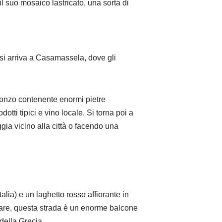
il suo mosaico lastricato, una sorta di
, si arriva a Casamassela, dove gli
bronzo contenente enormi pietre
tti tipici e vino locale. Si torna poi a
ggia vicino alla città o facendo una
talia) e un laghetto rosso affiorante in
 mare, questa strada è un enorme balcone
della Grecia.