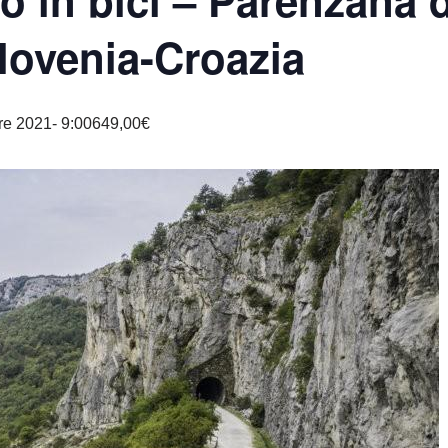
 in bici – Parenzana d
Slovenia-Croazia
re 2021- 9:00
649,00€