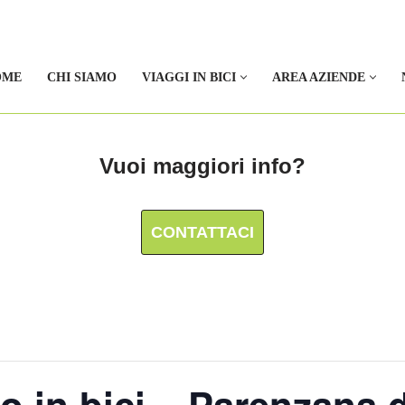
OME
CHI SIAMO
VIAGGI IN BICI
AREA AZIENDE
Vuoi maggiori info?
CONTATTACI