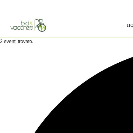
Vai
al
H
contenuto
2 eventi trovato.