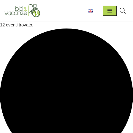
Vai
al
12 eventi trovato.
contenuto