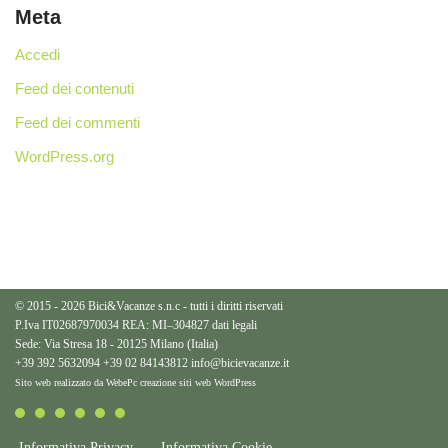
Meta
Accedi
Feed dei contenuti
Feed dei commenti
WordPress.org
© 2015 - 2026 Bici&Vacanze s.n.c - tutti i diritti riservati
P.Iva IT02687970034 REA: MI–304827
dati legali
Sede: Via Stresa 18 - 20125 Milano (Italia)
+39 392 5632094
+39 02 84143812
info@bicievacanze.it
Sito web realizzato da WebePc
creazione siti web WordPress
Informativa Privacy
Informativa Cookie