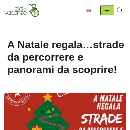
Vai
al
contenuto
A Natale regala…strade
da percorrere e
panorami da scoprire!