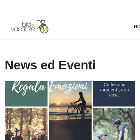
Vai
al
H
contenuto
News ed Eventi