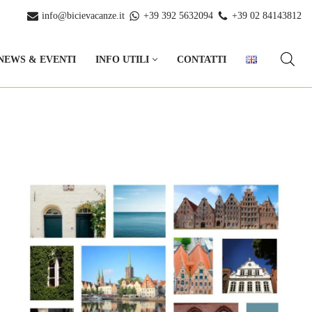
info@bicievacanze.it
+39 392 5632094
+39 02 84143812
NEWS & EVENTI
INFO UTILI
CONTATTI