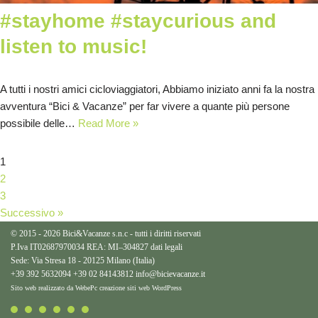
#stayhome #staycurious and
listen to music!
A tutti i nostri amici cicloviaggiatori, Abbiamo iniziato anni fa la nostra
avventura “Bici & Vacanze” per far vivere a quante più persone
possibile delle…
Read More »
1
2
3
Successivo »
© 2015 - 2026 Bici&Vacanze s.n.c - tutti i diritti riservati
P.Iva IT02687970034 REA: MI–304827
dati legali
Sede: Via Stresa 18 - 20125 Milano (Italia)
+39 392 5632094
+39 02 84143812
info@bicievacanze.it
Sito web realizzato da WebePc
creazione siti web WordPress