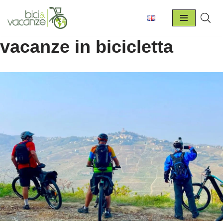
Vai
al
vacanze in bicicletta
contenuto