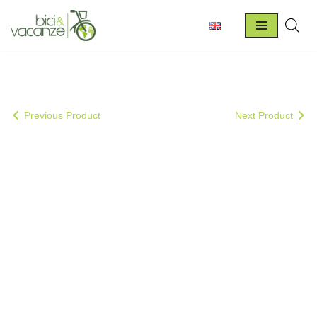
Vai
al
contenuto
Previous Product
Next Product