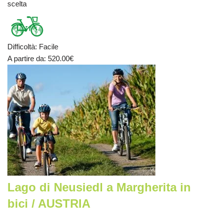
scelta
Difficoltà
:
Facile
A partire da
: 520.00
€
Lago di Neusiedl a Margherita in
bici / AUSTRIA