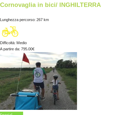
Cornovaglia in bici/ INGHILTERRA
Lunghezza percorso
: 267 km
Difficoltà
:
Medio
A partire da
: 795.00
€
Special