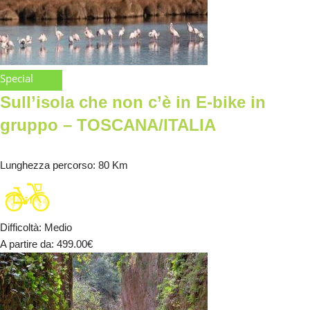
Special
Sull’isola che non c’è in E-bike in
gruppo – TOSCANA/ITALIA
Lunghezza percorso
: 80 Km
Difficoltà
:
Medio
A partire da
: 499.00
€