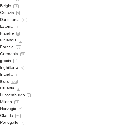
Belgio
19
Croazia
5
Danimarca
11
Estonia
1
Fiandre
0
Finlandia
7
Francia
59
Germania
28
grecia
1
Inghilterra
9
Irlanda
4
Italia
133
Lituania
1
Lussemburgo
1
Milano
13
Norvegia
5
Olanda
23
Portogallo
7