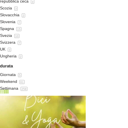
repubblica ceca
3
Scozia
3
Slovacchia
2
Slovenia
7
Spagna
15
Svezia
10
Svizzera
7
UK
3
Ungheria
2
durata
Giornata
5
Weekend
61
Settimana
258