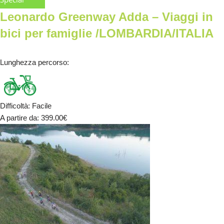
Leonardo Greenway Adda – Viaggi in
bici per famiglie /LOMBARDIA/ITALIA
Lunghezza percorso
:
Difficoltà
:
Facile
A partire da
: 399.00
€