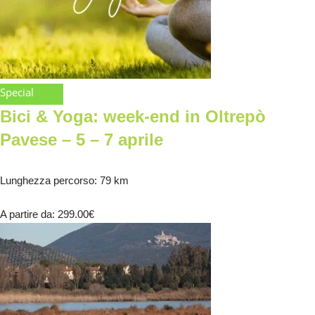
Special
Bici & Yoga: week-end in Oltrepò
Pavese – 5 – 7 aprile
Lunghezza percorso
: 79 km
A partire da
: 299.00
€