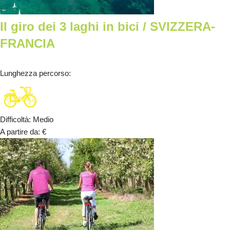
Il giro dei 3 laghi in bici / SVIZZERA-
FRANCIA
Lunghezza percorso
:
Difficoltà
:
Medio
A partire da
:
€