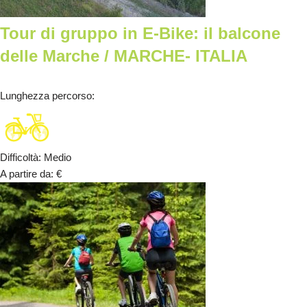
Tour di gruppo in E-Bike: il balcone
delle Marche / MARCHE- ITALIA
Lunghezza percorso
:
Difficoltà
:
Medio
A partire da
:
€