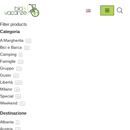
Vai
al
Filter products
contenuto
Categoria
A Margherita
31
Bici e Barca
32
Camping
4
Famiglie
73
Gruppo
72
Gusto
47
Libertà
265
Milano
30
Special
43
Weekend
71
Destinazione
Albania
1
Austria
19