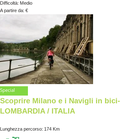
Difficoltà
:
Medio
A partire da
:
€
Special
Scoprire Milano e i Navigli in bici-
LOMBARDIA / ITALIA
Lunghezza percorso
: 174 Km