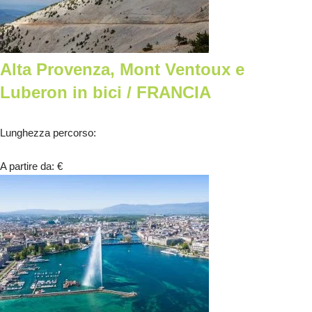
Alta Provenza, Mont Ventoux e
Luberon in bici / FRANCIA
Lunghezza percorso
:
A partire da
:
€