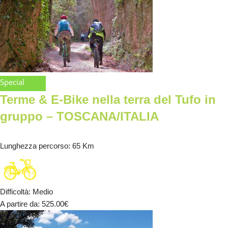
Special
Terme & E-Bike nella terra del Tufo in
gruppo – TOSCANA/ITALIA
Lunghezza percorso
: 65 Km
Difficoltà
:
Medio
A partire da
: 525.00
€