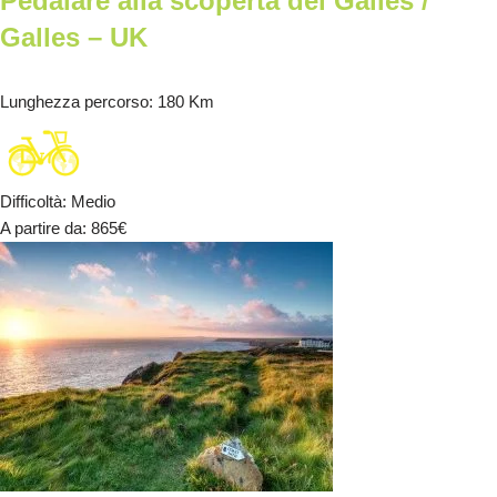
Pedalare alla scoperta del Galles /
Galles – UK
Lunghezza percorso
: 180 Km
Difficoltà
:
Medio
A partire da
: 865
€