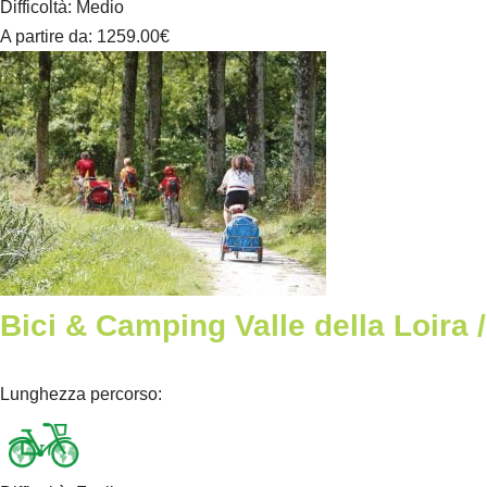
Difficoltà
:
Medio
A partire da
: 1259.00
€
Bici & Camping Valle della Loira
Lunghezza percorso
: