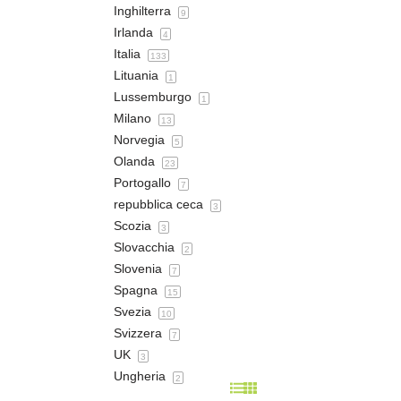
Inghilterra
9
Irlanda
4
Italia
133
Lituania
1
Lussemburgo
1
Milano
13
Norvegia
5
Olanda
23
Portogallo
7
repubblica ceca
3
Scozia
3
Slovacchia
2
Slovenia
7
Spagna
15
Svezia
10
Svizzera
7
UK
3
Ungheria
2