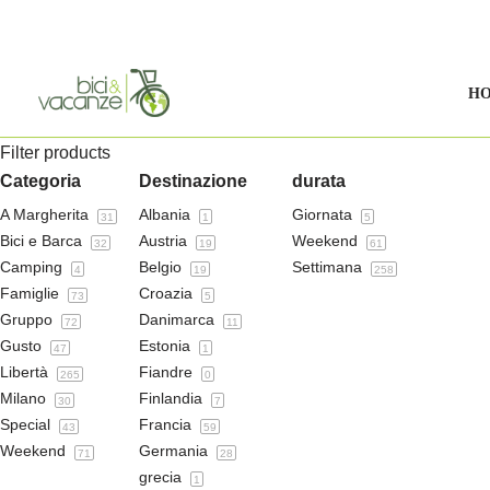
Vai
al
H
contenuto
Filter products
Categoria
Destinazione
durata
A Margherita
Albania
Giornata
31
1
5
Bici e Barca
Austria
Weekend
32
19
61
Camping
Belgio
Settimana
4
19
258
Famiglie
Croazia
73
5
Gruppo
Danimarca
72
11
Gusto
Estonia
47
1
Libertà
Fiandre
265
0
Milano
Finlandia
30
7
Special
Francia
43
59
Weekend
Germania
71
28
grecia
1