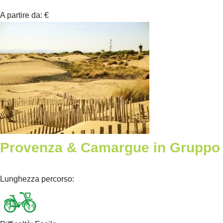
A partire da
:
€
Provenza & Camargue in Gruppo
Lunghezza percorso
: