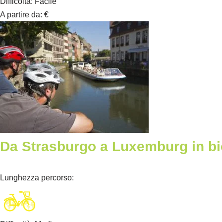
Difficoltà
:
Facile
A partire da
:
€
Da Strasburgo a Luxemburg in bi
Lunghezza percorso
: