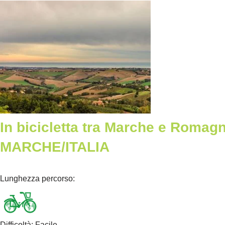
In bicicletta tra Marche e Romag
MARCHE/ITALIA
Lunghezza percorso
:
Difficoltà
:
Facile