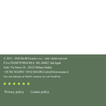
© 2015 - 2026 Bici&Vacanze s.n.c - tutti i diritti riservati
P.Iva IT02687970034 REA: MI–304827
dati legali
Sede: Via Stresa 18 - 20125 Milano (Italia)
+39 392 5632094
+39 02 84143812
info@bicievacanze.it
Sito web realizzato da WebePc
creazione siti web WordPress
Privacy policy
Cookie policy