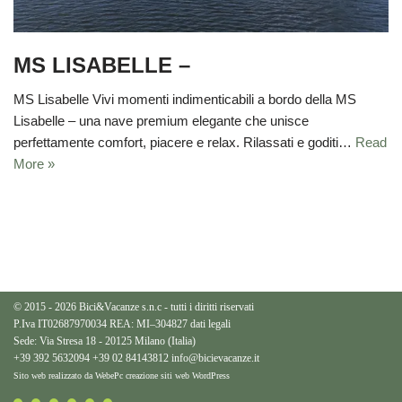
MS LISABELLE –
MS Lisabelle Vivi momenti indimenticabili a bordo della MS
Lisabelle – una nave premium elegante che unisce
perfettamente comfort, piacere e relax. Rilassati e goditi…
Read
More »
© 2015 - 2026 Bici&Vacanze s.n.c - tutti i diritti riservati
P.Iva IT02687970034 REA: MI–304827
dati legali
Sede: Via Stresa 18 - 20125 Milano (Italia)
+39 392 5632094
+39 02 84143812
info@bicievacanze.it
Sito web realizzato da WebePc
creazione siti web WordPress