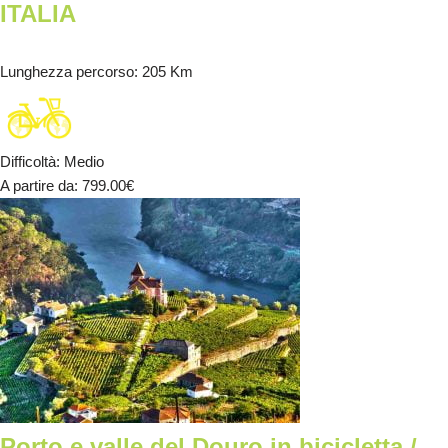
ITALIA
Lunghezza percorso
: 205 Km
Difficoltà
:
Medio
A partire da
: 799.00
€
Porto e valle del Douro in bicicletta /