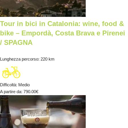
Tour in bici in Catalonia: wine, food &
bike – Empordà, Costa Brava e Pirenei
/ SPAGNA
Lunghezza percorso
: 220 km
Difficoltà
:
Medio
A partire da
: 790.00
€