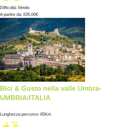
Difficoltà
:
Medio
A partire da
: 835.00
€
Bici & Gusto nella valle Umbra-
UMBRIA/ITALIA
Lunghezza percorso
: 85Km