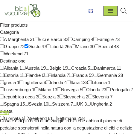
Vai
al
Filter products
contenuto
Categoria
A Margherita
31
Bici e Barca
32
Camping
4
Famiglie
73
Gruppo
72
Gusto
47
Libertà
265
Milano
30
Special
43
Weekend
71
Destinazione
Albania
1
Austria
19
Belgio
19
Croazia
5
Danimarca
11
Estonia
1
Fiandre
0
Finlandia
7
Francia
59
Germania
28
grecia
1
Inghilterra
9
Irlanda
4
Italia
133
Lituania
1
Lussemburgo
1
Milano
13
Norvegia
5
Olanda
23
Portogallo
7
repubblica ceca
3
Scozia
3
Slovacchia
2
Slovenia
7
Spagna
15
Svezia
10
Svizzera
7
UK
3
Ungheria
2
durata
Giornata
5
Weekend
61
Settimana
258
Cosa c’è di più bello di un viaggio in bici che abbina il piacere di
pedalare spensierati nella natura con la degustazione di cibi e delizie