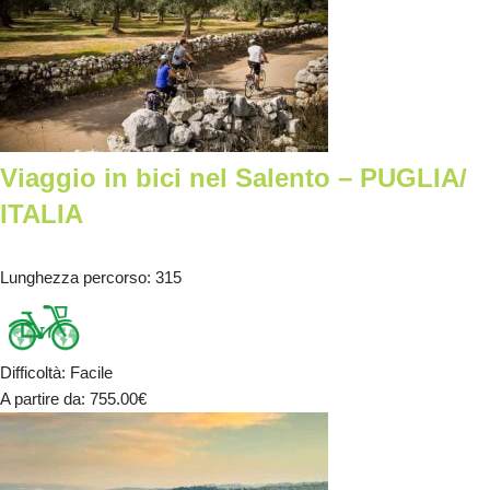
Viaggio in bici nel Salento – PUGLIA/
ITALIA
Lunghezza percorso
: 315
Difficoltà
:
Facile
A partire da
: 755.00
€