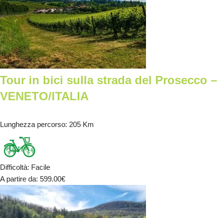
Tour in bici sulla strada del Prosecco –
VENETO/ITALIA
Lunghezza percorso
: 205 Km
Difficoltà
:
Facile
A partire da
: 599.00
€