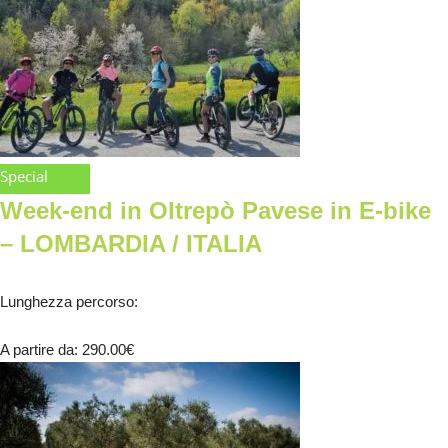
Special
Week-end in Oltrepò Pavese in E-bike
– LOMBARDIA / ITALIA
Lunghezza percorso
:
A partire da
: 290.00
€