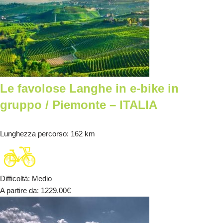
Le favolose Langhe in e-bike in
gruppo / Piemonte – ITALIA
Lunghezza percorso
: 162 km
Difficoltà
:
Medio
A partire da
: 1229.00
€