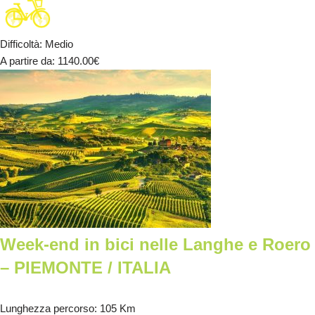
Difficoltà
:
Medio
A partire da
: 1140.00
€
Week-end in bici nelle Langhe e Roero
– PIEMONTE / ITALIA
Lunghezza percorso
: 105 Km