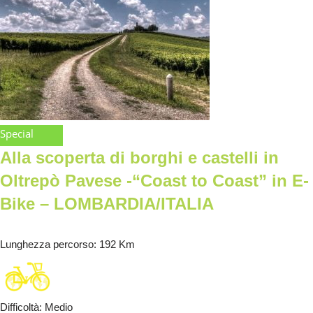
Special
Alla scoperta di borghi e castelli in
Oltrepò Pavese -“Coast to Coast” in E-
Bike – LOMBARDIA/ITALIA
Lunghezza percorso
: 192 Km
Difficoltà
:
Medio