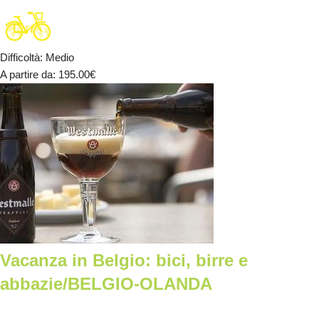
Difficoltà
:
Medio
A partire da
: 195.00
€
Vacanza in Belgio: bici, birre e
abbazie/BELGIO-OLANDA