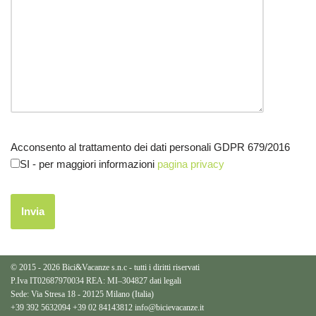
Acconsento al trattamento dei dati personali GDPR 679/2016
SI
- per maggiori informazioni
pagina privacy
© 2015 - 2026 Bici&Vacanze s.n.c - tutti i diritti riservati
P.Iva IT02687970034 REA: MI–304827
dati legali
Sede: Via Stresa 18 - 20125 Milano (Italia)
+39 392 5632094
+39 02 84143812
info@bicievacanze.it