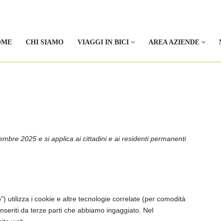
OME
CHI SIAMO
VIAGGI IN BICI
AREA AZIENDE
vembre 2025 e si applica ai cittadini e ai residenti permanenti
b") utilizza i cookie e altre tecnologie correlate (per comodità
inseriti da terze parti che abbiamo ingaggiato. Nel