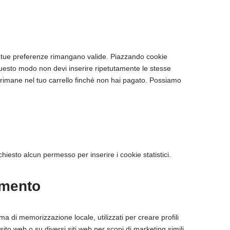
le tue preferenze rimangano valide. Piazzando cookie
n questo modo non devi inserire ripetutamente le stesse
o rimane nel tuo carrello finché non hai pagato. Possiamo
iesto alcun permesso per inserire i cookie statistici.
amento
a di memorizzazione locale, utilizzati per creare profili
sito web o su diversi siti web per scopi di marketing simili.