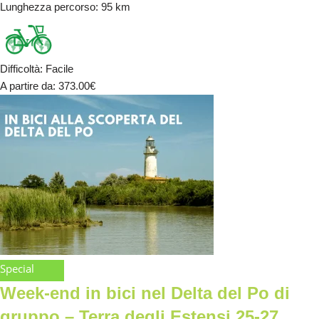
Lunghezza percorso
: 95 km
Difficoltà
:
Facile
A partire da
: 373.00
€
Special
Week-end in bici nel Delta del Po di
gruppo – Terra degli Estensi 25-27