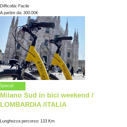
Difficoltà
:
Facile
A partire da
: 300.00
€
Special
Milano Sud in bici weekend /
LOMBARDIA /ITALIA
Lunghezza percorso
: 133 Km