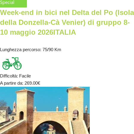
Special
Week-end in bici nel Delta del Po (Isola
della Donzella-Cà Venier) di gruppo 8-
10 maggio 2026ITALIA
Lunghezza percorso
: 75/90 Km
Difficoltà
:
Facile
A partire da
: 269.00
€