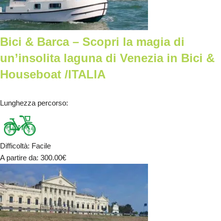
Bici & Barca – Scopri la magia di
un’insolita laguna di Venezia in Bici &
Houseboat /ITALIA
Lunghezza percorso
:
Difficoltà
:
Facile
A partire da
: 300.00
€