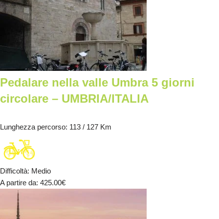
Pedalare nella valle Umbra 5 giorni
circolare – UMBRIA/ITALIA
Lunghezza percorso
: 113 / 127 Km
Difficoltà
:
Medio
A partire da
: 425.00
€