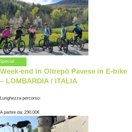
Special
Week-end in Oltrepò Pavese in E-bike
– LOMBARDIA / ITALIA
Lunghezza percorso
:
A partire da
: 290.00
€