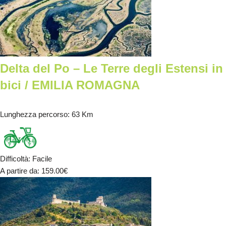
Delta del Po – Le Terre degli Estensi in
bici / EMILIA ROMAGNA
Lunghezza percorso
: 63 Km
Difficoltà
:
Facile
A partire da
: 159.00
€