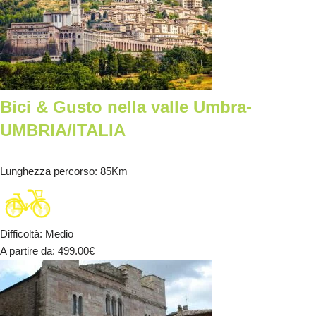
Bici & Gusto nella valle Umbra-
UMBRIA/ITALIA
Lunghezza percorso
: 85Km
Difficoltà
:
Medio
A partire da
: 499.00
€