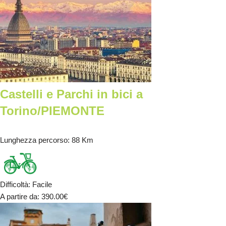
Castelli e Parchi in bici a
Torino/PIEMONTE
Lunghezza percorso
: 88 Km
Difficoltà
:
Facile
A partire da
: 390.00
€