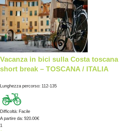
Vacanza in bici sulla Costa toscana
short break – TOSCANA / ITALIA
Lunghezza percorso
: 112-135
Difficoltà
:
Facile
A partire da
: 920.00
€
1