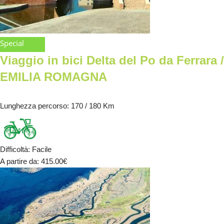
Special
Viaggio in bici Delta del Po da Ferrara /
EMILIA ROMAGNA
Lunghezza percorso
: 170 / 180 Km
Difficoltà
:
Facile
A partire da
: 415.00
€