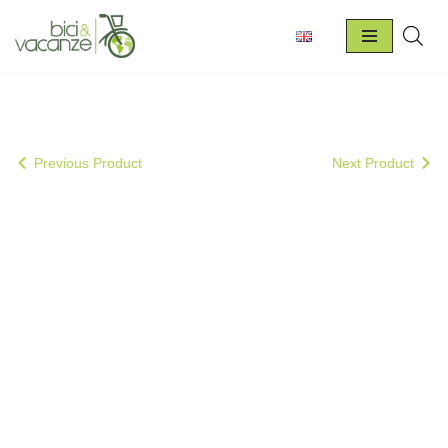
Vai
al
contenuto
Previous Product
Next Product