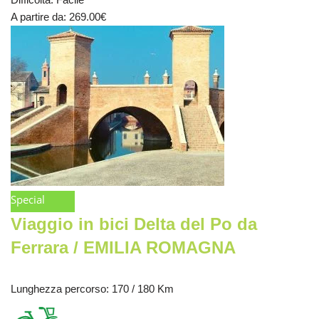
A partire da
: 269.00
€
Special
Viaggio in bici Delta del Po da
Ferrara / EMILIA ROMAGNA
Lunghezza percorso
: 170 / 180 Km