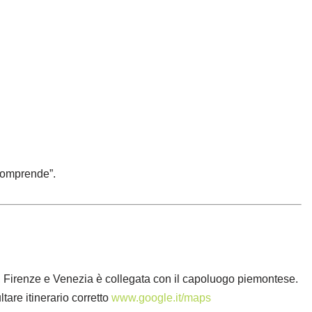
 comprende”.
a, Firenze e Venezia è collegata con il capoluogo piemontese.
are itinerario corretto
www.google.it/maps