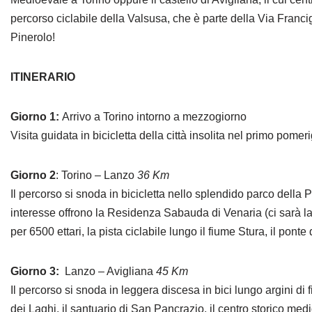
percorso ciclabile della Valsusa, che è parte della Via Francig
Pinerolo!
ITINERARIO
Giorno 1:
Arrivo a Torino intorno a mezzogiorno
Visita guidata in bicicletta della città insolita nel primo pomer
Giorno 2
: Torino – Lanzo
36 Km
Il percorso si snoda in bicicletta nello splendido parco della 
interesse offrono la Residenza Sabauda di Venaria (ci sarà la 
per 6500 ettari, la pista ciclabile lungo il fiume Stura, il pont
Giorno 3:
Lanzo – Avigliana
45 Km
Il percorso si snoda in leggera discesa in bici lungo argini di 
dei Laghi, il santuario di San Pancrazio,
il centro storico med