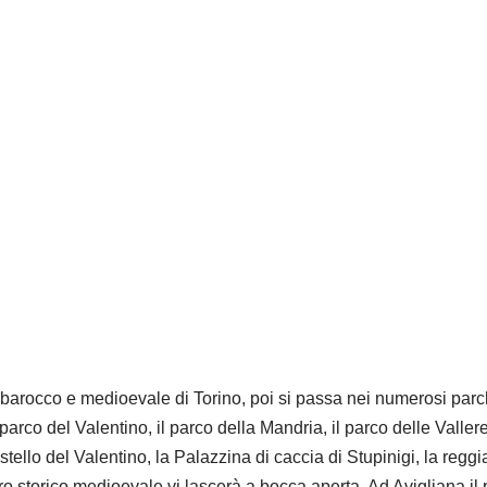
co barocco e medioevale di Torino, poi si passa nei numerosi parc
 parco del Valentino, il parco della Mandria, il parco delle Vallere
stello del Valentino, la Palazzina di caccia di Stupinigi, la regg
tro storico medioevale vi lascerà a bocca aperta. Ad Avigliana il