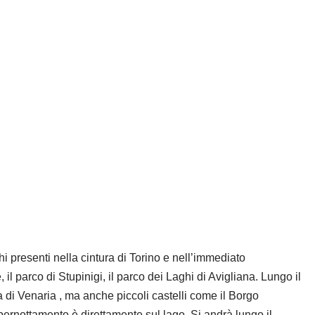
hi presenti nella cintura di Torino e nell’immediato
, il parco di Stupinigi, il parco dei Laghi di Avigliana. Lungo il
ia di Venaria , ma anche piccoli castelli come il Borgo
 pernottamento è direttamente sul lago. Si andrà lungo il