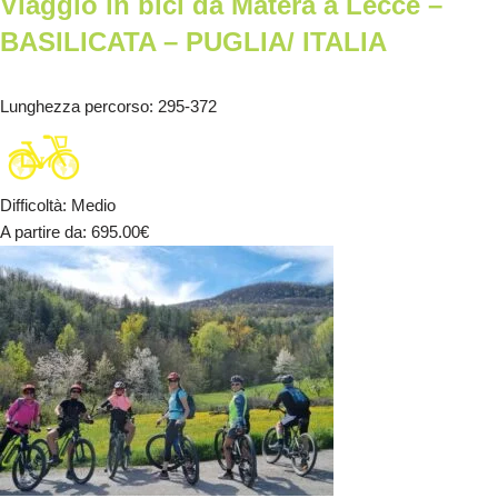
Viaggio in bici da Matera a Lecce –
BASILICATA – PUGLIA/ ITALIA
Lunghezza percorso
: 295-372
Difficoltà
:
Medio
A partire da
: 695.00
€