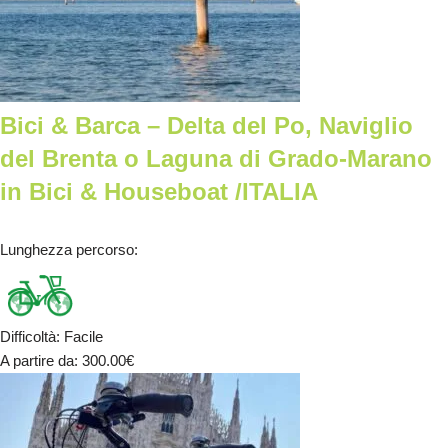
Bici & Barca – Delta del Po, Naviglio
del Brenta o Laguna di Grado-Marano
in Bici & Houseboat /ITALIA
Lunghezza percorso
:
Difficoltà
:
Facile
A partire da
: 300.00
€