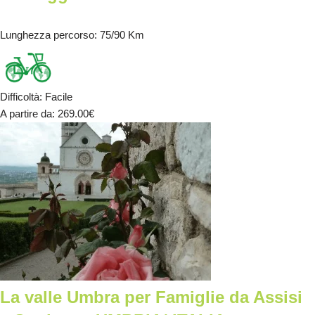
Lunghezza percorso
: 75/90 Km
Difficoltà
:
Facile
A partire da
: 269.00
€
La valle Umbra per Famiglie da Assisi