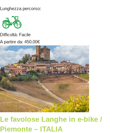
Lunghezza percorso
:
Difficoltà
:
Facile
A partire da
: 450.00
€
Le favolose Langhe in e-bike /
Piemonte – ITALIA