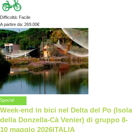
Difficoltà
:
Facile
A partire da
: 269.00
€
Special
Week-end in bici nel Delta del Po (Isola
della Donzella-Cà Venier) di gruppo 8-
10 maggio 2026ITALIA