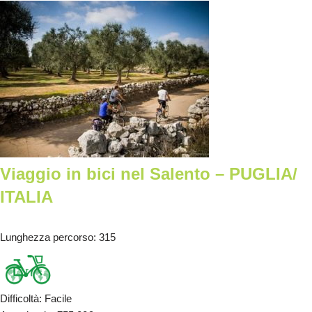
Viaggio in bici nel Salento – PUGLIA/
ITALIA
Lunghezza percorso
: 315
Difficoltà
:
Facile