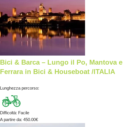
Bici & Barca – Lungo il Po, Mantova e
Ferrara in Bici & Houseboat /ITALIA
Lunghezza percorso
:
Difficoltà
:
Facile
A partire da
: 450.00
€