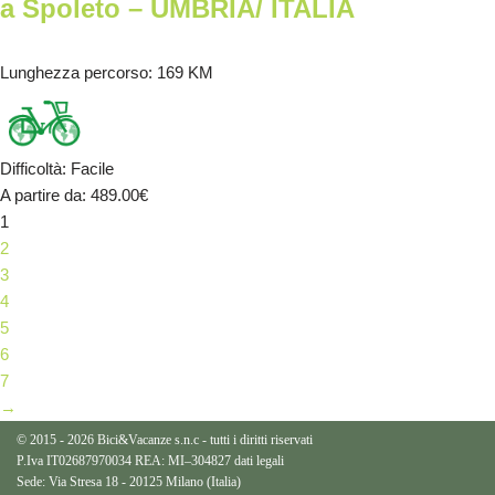
a Spoleto – UMBRIA/ ITALIA
Lunghezza percorso
: 169 KM
Difficoltà
:
Facile
A partire da
: 489.00
€
1
2
3
4
5
6
7
→
© 2015 - 2026 Bici&Vacanze s.n.c - tutti i diritti riservati
P.Iva IT02687970034 REA: MI–304827
dati legali
Sede: Via Stresa 18 - 20125 Milano (Italia)