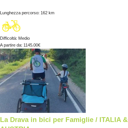
Lunghezza percorso
: 162 km
Difficoltà
:
Medio
A partire da
: 1145.00
€
La Drava in bici per Famiglie / ITALIA &