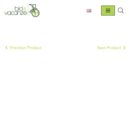
Vai
al
contenuto
Previous Product
Next Product