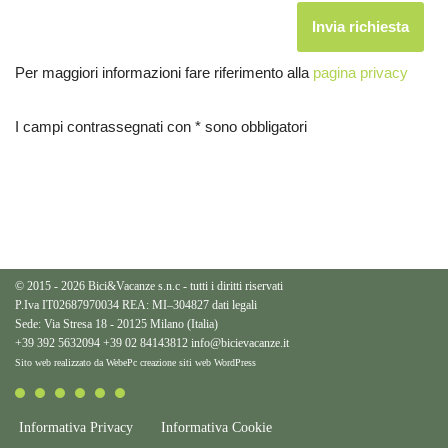
Per maggiori informazioni fare riferimento alla
pagina privacy
I campi contrassegnati con * sono obbligatori
© 2015 - 2026 Bici&Vacanze s.n.c - tutti i diritti riservati
P.Iva IT02687970034 REA: MI–304827
dati legali
Sede: Via Stresa 18 - 20125 Milano (Italia)
+39 392 5632094
+39 02 84143812
info@bicievacanze.it
Sito web realizzato da WebePc
creazione siti web WordPress
Informativa Privacy
Informativa Cookie