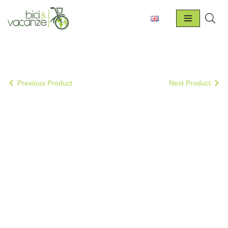
Vai
al
contenuto
Previous Product
Next Product