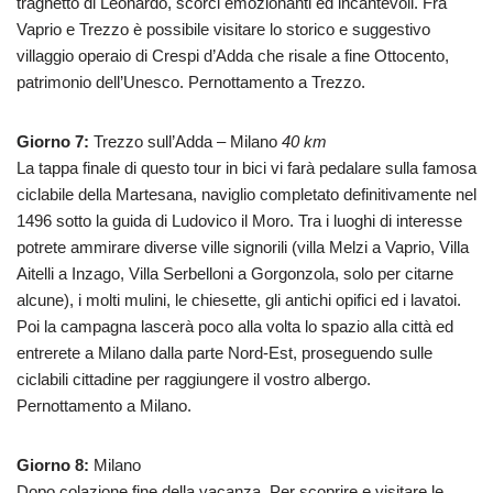
traghetto di Leonardo, scorci emozionanti ed incantevoli. Fra
Vaprio e Trezzo è possibile visitare lo storico e suggestivo
villaggio operaio di Crespi d’Adda che risale a fine Ottocento,
patrimonio dell’Unesco. Pernottamento a Trezzo.
Giorno 7
:
Trezzo sull’Adda – Milano
40 km
La tappa finale di questo tour in bici vi farà pedalare sulla famosa
ciclabile della Martesana, naviglio completato definitivamente nel
1496 sotto la guida di Ludovico il Moro. Tra i luoghi di interesse
potrete ammirare diverse ville signorili (villa Melzi a Vaprio, Villa
Aitelli a Inzago, Villa Serbelloni a Gorgonzola, solo per citarne
alcune), i molti mulini, le chiesette, gli antichi opifici ed i lavatoi.
Poi la campagna lascerà poco alla volta lo spazio alla città ed
entrerete a Milano dalla parte Nord-Est, proseguendo sulle
ciclabili cittadine per raggiungere il vostro albergo.
Pernottamento a Milano.
Giorno 8:
Milano
Dopo colazione fine della vacanza. Per scoprire e visitare le