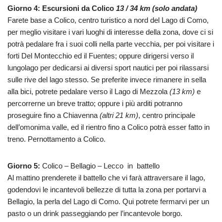
Giorno 4: Escursioni da Colico
13 / 34 km (solo andata)
Farete base a Colico, centro turistico a nord del Lago di Como,
per meglio visitare i vari luoghi di interesse della zona, dove ci si
potrà pedalare fra i suoi colli nella parte vecchia, per poi visitare i
forti Del Montecchio ed il Fuentes; oppure dirigersi verso il
lungolago per dedicarsi ai diversi sport nautici per poi rilassarsi
sulle rive del lago stesso. Se preferite invece rimanere in sella
alla bici, potrete pedalare verso il Lago di Mezzola
(13 km)
e
percorrerne un breve tratto; oppure i più arditi potranno
proseguire fino a Chiavenna
(altri 21 km)
, centro principale
dell’omonima valle, ed il rientro fino a Colico potrà esser fatto in
treno. Pernottamento a Colico.
Giorno 5:
Colico – Bellagio – Lecco in battello
Al mattino prenderete il battello che vi farà attraversare il lago,
godendovi le incantevoli bellezze di tutta la zona per portarvi a
Bellagio, la perla del Lago di Como. Qui potrete fermarvi per un
pasto o un drink passeggiando per l’incantevole borgo.