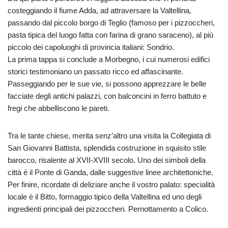
costeggiando il fiume Adda, ad attraversare la Valtellina
,
passando dal piccolo borgo di Teglio (famoso per i pizzoccheri,
pasta tipica del luogo fatta con farina di grano saraceno), al più
piccolo dei capoluoghi di provincia italiani: Sondrio.
La prima tappa si conclude a Morbegno, i cui numerosi edifici
storici testimoniano un passato ricco ed affascinante.
Passeggiando per le sue vie, si possono apprezzare le belle
facciate degli antichi palazzi, con balconcini in ferro battuto e
fregi che abbelliscono le pareti.
Tra le tante chiese, merita senz’altro una visita la Collegiata di
San Giovanni Battista, splendida costruzione in squisito stile
barocco, risalente al XVII-XVIII secolo. Uno dei simboli della
città è il Ponte di Ganda, dalle suggestive linee architettoniche.
Per finire, ricordate di deliziare anche il vostro palato: specialità
locale è il Bitto, formaggio tipico della Valtellina ed uno degli
ingredienti principali dei pizzoccheri
.
Pernottamento a Colico.