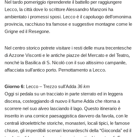
Nel tardo pomeriggio riprenderete il battello per raggiungere
Lecco, la città dove lo scrittore Alessandro Manzoni ha
ambientato i promessi sposi. Lecco è il capoluogo dell’omonima
provincia, racchiuso tra famose e suggestive montagne come le
Grigne ed il Resegone.
Nel centro storico potrete visitare i resti delle mura trecentesche
di Azzone Visconti e le antiche piazze del Mercato e del Teatro
,
nonché la Basilica di S. Nicoló con il suo altissimo campanile,
affacciata sull’antico porto. Pernottamento a Lecco.
Giorno 6:
Lecco – Trezzo sull’Adda
36 km
Oggi si pedala su un tracciato in parte sterrato ed in leggera
discesa, costeggiando di nuovo il fiume Adda che ritorna a
scorrere nel suo alveo lasciando il lago. Questo itinerario è
inserito in una cornice paesaggistica davvero da favola, con le
centrali idroelettriche storiche, monasteri, locali tipici, le famose
chiuse, gli imperdibili scenari leonardeschi della “Gioconda” ed il