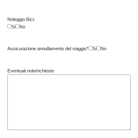
Noleggio Bici:
Si
No
Assicurazione annullamento del viaggio*
Si
No
Eventuali note/richieste