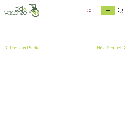
Vai
al
contenuto
Previous Product
Next Product