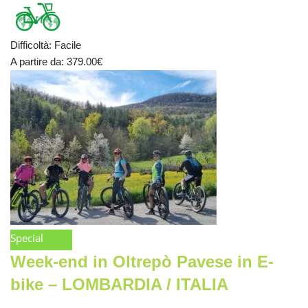
Difficoltà
:
Facile
A partire da
: 379.00
€
Special
Week-end in Oltrepò Pavese in E-
bike – LOMBARDIA / ITALIA