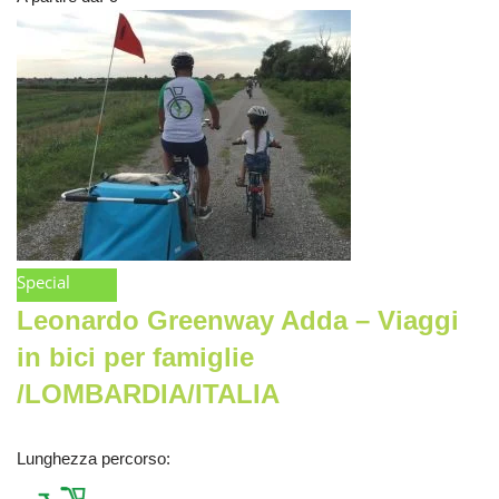
Special
Leonardo Greenway Adda – Viaggi
in bici per famiglie
/LOMBARDIA/ITALIA
Lunghezza percorso
: