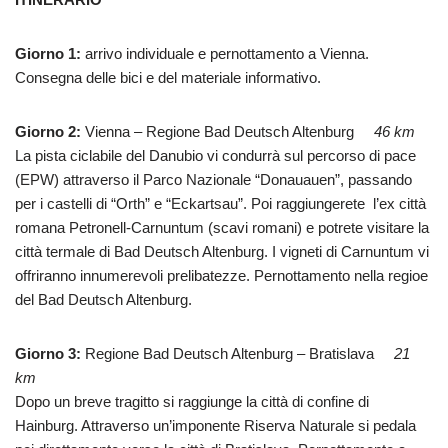
Giorno 1:
arrivo individuale e pernottamento a Vienna.
Consegna delle bici e del materiale informativo.
Giorno 2:
Vienna
–
Regione
Bad Deutsch
Altenburg
46 km
La pista ciclabile
del Danubio
vi condurrà
sul percorso
di pace
(EPW)
attraverso il Parco
Nazionale “
Donauauen”, passando
per
i castelli di
“
Orth”
e “
Eckartsau”. P
oi
raggiungerete
l’ex
città
romana
Petronell-Carnuntum
(
scavi romani)
e potrete visitare
la
città termale
di Bad
Deutsch
Altenburg
.
I vigneti di
Carnuntum
vi
offriranno innumerevoli
prelibatezze
. Pernottamento nella regioe
del Bad Deutsch Altenburg.
Giorno 3
:
Regione
Bad Deutsch
Altenburg
– Bratislava
21
km
Dopo
un breve tragitto
si raggiunge
la
città di confine di
Hainburg
.
Attraverso
un’imponente
Riserva Naturale
si
pedala