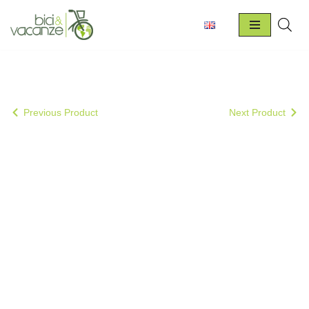
Vai
al
contenuto
Previous Product
Next Product