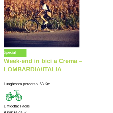
Special
Week-end in bici a Crema –
LOMBARDIA/ITALIA
Lunghezza percorso
: 63 Km
Difficoltà
:
Facile
A partire da
:
€