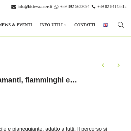
info@bicievacanze.it
+39 392 5632094
+39 02 84143812
NEWS & EVENTI
INFO UTILI
CONTATTI
diamanti, fiamminghi e…
cile e pianeggiante
,
adatto a tutti
.
Il percorso si