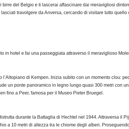
ri birre del Belgio e ti lascerai affascinare dai meravigliosi dint
asciati travolgere da Anversa, cercando di visitare tutto quello c
n hotel e fai una passeggiata attraverso il meraviglioso Molen
verso l’Altopiano di Kempen. Inizia subito con un momento clou: 
clude un ponte panoramico in legno lungo quasi 300 metri con una 
en fino a Peer, famosa per il Museo Pieter Bruegel.
distrutta durante la Battaglia di Hechtel nel 1944. Attraversa il 
erchio a 10 metri di altezza tra le chiome degli alberi. Prosegue