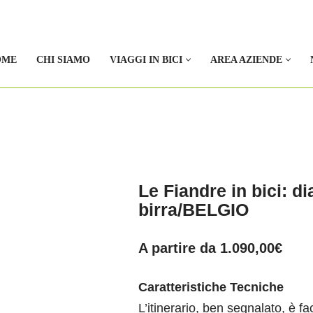
OME
CHI SIAMO
VIAGGI IN BICI
AREA AZIENDE
Le Fiandre in bici: 
birra/BELGIO
A partire da
1.090,00
€
Caratteristiche Tecniche
L’itinerario, ben segnalato, è f
a