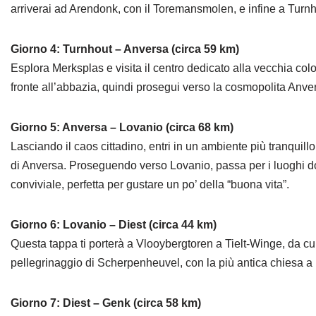
arriverai ad Arendonk, con il Toremansmolen, e infine a Turn
Giorno 4: Turnhout – Anversa (circa 59 km)
Esplora Merksplas e visita il centro dedicato alla vecchia col
fronte all’abbazia, quindi prosegui verso la cosmopolita Anve
Giorno 5: Anversa – Lovanio (circa 68 km)
Lasciando il caos cittadino, entri in un ambiente più tranquillo
di Anversa. Proseguendo verso Lovanio, passa per i luoghi dove
conviviale, perfetta per gustare un po’ della “buona vita”.
Giorno 6: Lovanio – Diest (circa 44 km)
Questa tappa ti porterà a Vlooybergtoren a Tielt-Winge, da cui
pellegrinaggio di Scherpenheuvel, con la più antica chiesa a 
Giorno 7: Diest – Genk (circa 58 km)