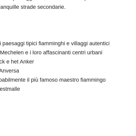
 tranquille strade secondarie.
mi paesaggi tipici fiamminghi e villaggi autentici
Mechelen e i loro affascinanti centri urbani
ck e het Anker
 Anversa
obabilmente il più famoso maestro fiammingo
Westmalle