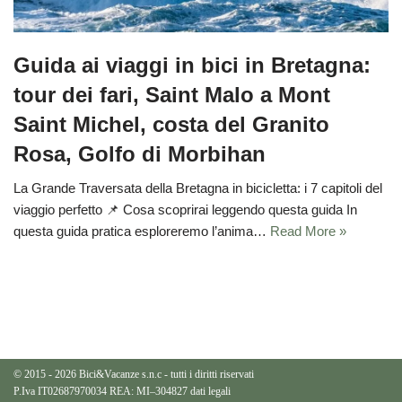
Guida ai viaggi in bici in Bretagna:
tour dei fari, Saint Malo a Mont
Saint Michel, costa del Granito
Rosa, Golfo di Morbihan
La Grande Traversata della Bretagna in bicicletta: i 7 capitoli del
viaggio perfetto 📌 Cosa scoprirai leggendo questa guida In
questa guida pratica esploreremo l’anima…
Read More »
© 2015 - 2026 Bici&Vacanze s.n.c - tutti i diritti riservati
P.Iva IT02687970034 REA: MI–304827
dati legali