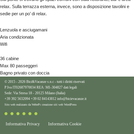
relax. Sulla terrazza esterna, invece, sono a disposizione tavolini e
sedie per un po’ di relax.
Lenzuola e asciugamani
Aria condizionata
Wifi
36 cabine
Max 80 passeggeri
Bagno privato con doccia
© 2015 - 2026 Bici&Vacanze s.n.c - tutti i diritti riservati
P.Iva IT02687970034 REA: MI–304827
dati legali
Sede: Via Stresa 18 - 20125 Milano (Italia)
+39 392 5632094
+39 02 84143812
info@bicievacanze.it
Sito web realizzato da WebePc
creazione siti web WordPress
Informativa Privacy
Informativa Cookie