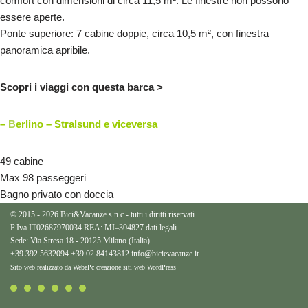
comfort con dimensioni di circa 11,5 m². Le finestre non possono
essere aperte.
Ponte superiore: 7 cabine doppie, circa 10,5 m², con finestra
panoramica apribile.
Scopri i viaggi con questa barca >
–
B
erlino – Stralsund e viceversa
49 cabine
Max 98 passeggeri
Bagno privato con doccia
© 2015 - 2026 Bici&Vacanze s.n.c - tutti i diritti riservati
P.Iva IT02687970034 REA: MI–304827
dati legali
Sede: Via Stresa 18 - 20125 Milano (Italia)
+39 392 5632094
+39 02 84143812
info@bicievacanze.it
Sito web realizzato da WebePc
creazione siti web WordPress