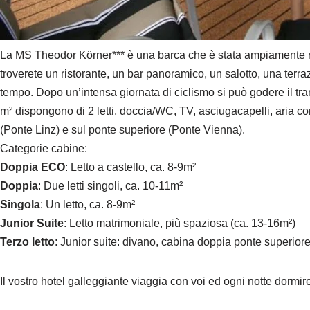
La MS Theodor Körner*** è una barca che è stata ampiamente ris
troverete un ristorante, un bar panoramico, un salotto, una terraz
tempo. Dopo un’intensa giornata di ciclismo si può godere il tr
m² dispongono di 2 letti, doccia/WC, TV, asciugacapelli, aria c
(Ponte Linz) e sul ponte superiore (Ponte Vienna).
Categorie cabine:
Doppia ECO
: Letto a castello, ca. 8-9m²
Doppia
: Due letti singoli, ca. 10-11m²
Singola
: Un letto, ca. 8-9m²
Junior Suite
: Letto matrimoniale, più spaziosa (ca. 13-16m²)
Terzo letto
: Junior suite: divano, cabina doppia ponte superiore
Il vostro hotel galleggiante viaggia con voi ed ogni notte dormire