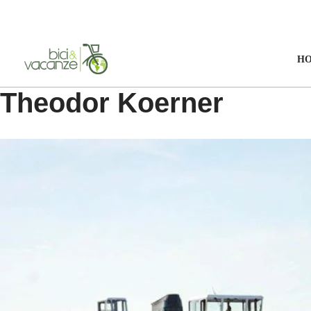
Vai
al
H
contenuto
Theodor Koerner