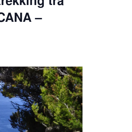
rekking tra
OSCANA –