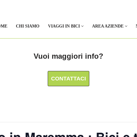
OME
CHI SIAMO
VIAGGI IN BICI
AREA AZIENDE
Vuoi maggiori info?
CONTATTACI