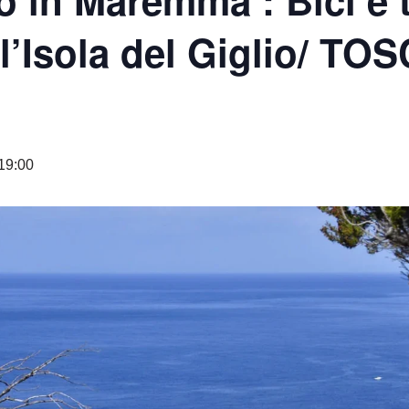
o in Maremma : Bici e t
 l’Isola del Giglio/ T
 19:00