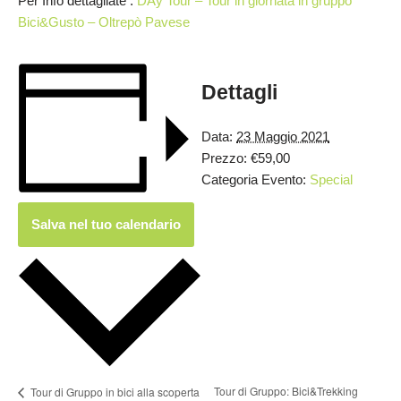
Per Info dettagliate :
DAy Tour – Tour in giornata in gruppo
Bici&Gusto – Oltrepò Pavese
Dettagli
Data:
23 Maggio 2021
Prezzo:
€59,00
Categoria Evento:
Special
Salva nel tuo calendario
Tour di Gruppo: Bici&Trekking
Tour di Gruppo in bici alla scoperta