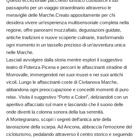
Questo eccezionale pacchetto turistico costituisce il tuo
passaporto per un viaggio straordinario attraverso le
meraviglie delle Marche.Creato appositamente per chi
desidera vivere un’esperienza multisensoriale completa nella
regione, offre panorami mozzafiato, degustazioni guidate,
antiche tradizioni e nuove scoperte culinarie, trasformando
ogni momento in un tassello prezioso di un’avventura unica
nelle Marche.
Lasciati avvolgere dalla storia mentre esplori il suggestivo
teatro di Potenza Picena e percorri le affascinanti stradine di
Morrovalle, immergendoti nei suoi musei e nei suoi antichi
vicoli. Lungo le affascinanti coste di Civitanova Marche,
abbandona ogni preoccupazione e concediti momenti di puro
relax. Visita il suggestivo “Porto a Colori”, deliziandoti con un
aperitivo affacciato sul mare e lasciando che il suono delle
onde diventi la colonna sonora della tua serenità.
A Montegranaro, scopri i segreti dell’antica arte della
lavorazione della scarpa. Ad Ancona, abbraccia l’emozione del
cicloturismo, pedalando attraverso il centro storico e seguendo