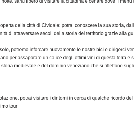
 notte, sarai libero di visitare la cittadina e cenare dove il menù a
operta della città di Cividale: potrai conoscere la sua storia, da
tà di attraversare secoli della storia del territorio grazie alla 
 solo, potremo inforcare nuovamente le nostre bici e dirigerci ver
ulano per assaporare un calice degli ottimi vini di questa terra e s
 storia medievale e del dominio veneziano che si riflettono sugli
azione, potrai visitare i dintorni in cerca di qualche ricordo del
simo tour!