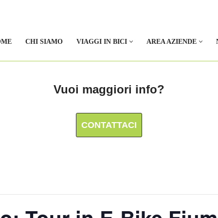
OME
CHI SIAMO
VIAGGI IN BICI
AREA AZIENDE
Vuoi maggiori info?
CONTATTACI