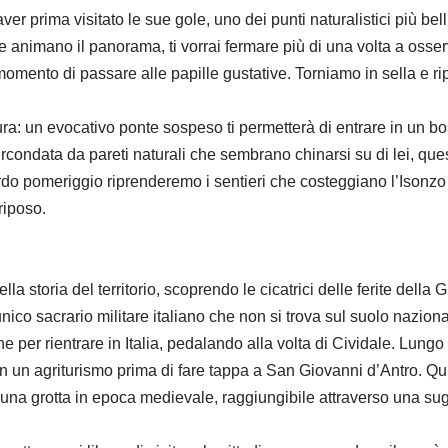
 prima visitato le sue gole, uno dei punti naturalistici più bell
he animano il panorama, ti vorrai fermare più di una volta a osse
 momento di passare alle papille gustative. Torniamo in sella e r
ura: un evocativo ponte sospeso ti permetterà di entrare in un bo
condata da pareti naturali che sembrano chinarsi su di lei, ques
 tardo pomeriggio riprenderemo i sentieri che costeggiano l’Isonz
 riposo.
lla storia del territorio, scoprendo le cicatrici delle ferite del
’unico sacrario militare italiano che non si trova sul suolo naziona
per rientrare in Italia, pedalando alla volta di Cividale. Lungo l
 in un agriturismo prima di fare tappa a San Giovanni d’Antro. Qui 
 di una grotta in epoca medievale, raggiungibile attraverso una s