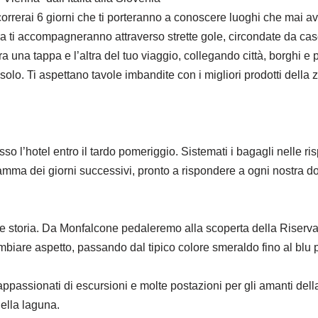
correrai 6 giorni che ti porteranno a conoscere luoghi che mai avr
ura ti accompagneranno attraverso strette gole, circondate da ca
 una tappa e l’altra del tuo viaggio, collegando città, borghi e 
n solo. Ti aspettano tavole imbandite con i migliori prodotti dell
resso l’hotel entro il tardo pomeriggio. Sistemati i bagagli nelle r
amma dei giorni successivi, pronto a rispondere a ogni nostra d
 e storia. Da Monfalcone pedaleremo alla scoperta della Riserva 
biare aspetto, passando dal tipico colore smeraldo fino al blu
ppassionati di escursioni e molte postazioni per gli amanti della 
ella laguna.