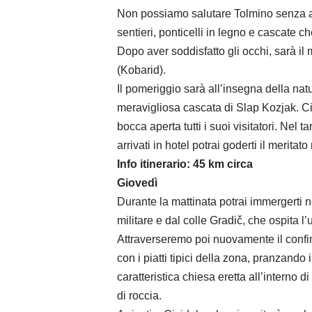
Non possiamo salutare Tolmino senza aver
sentieri, ponticelli in legno e cascate c
Dopo aver soddisfatto gli occhi, sarà il
(Kobarid).
Il pomeriggio sarà all’insegna della nat
meravigliosa cascata di Slap Kozjak. Cir
bocca aperta tutti i suoi visitatori. Nel
arrivati in hotel potrai goderti il meritato
Info itinerario: 45 km circa
Giovedì
Durante la mattinata potrai immergerti ne
militare e dal colle Gradič, che ospita l
Attraverseremo poi nuovamente il confine 
con i piatti tipici della zona, pranzando
caratteristica chiesa eretta all’interno
di roccia.