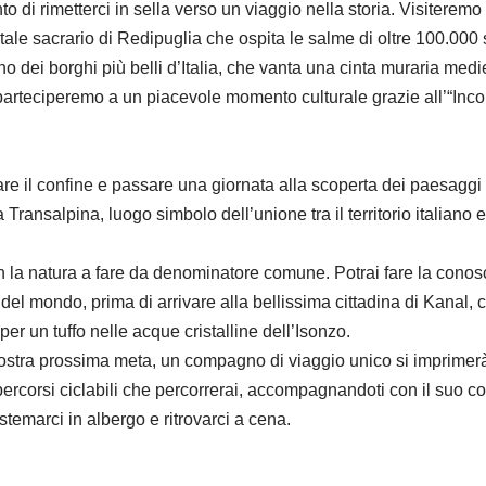
di rimetterci in sella verso un viaggio nella storia. Visiteremo 
 sacrario di Redipuglia che ospita le salme di oltre 100.000 sol
 dei borghi più belli d’Italia, che vanta una cinta muraria medi
arteciperemo a un piacevole momento culturale grazie all’“Incon
are il confine e passare una giornata alla scoperta dei paesaggi
 Transalpina, luogo simbolo dell’unione tra il territorio italiano
on la natura a fare da denominatore comune. Potrai fare la cono
 del mondo, prima di arrivare alla bellissima cittadina di Kanal, c
er un tuffo nelle acque cristalline dell’Isonzo.
stra prossima meta, un compagno di viaggio unico si imprimer
 percorsi ciclabili che percorrerai, accompagnandoti con il suo 
stemarci in albergo e ritrovarci a cena.