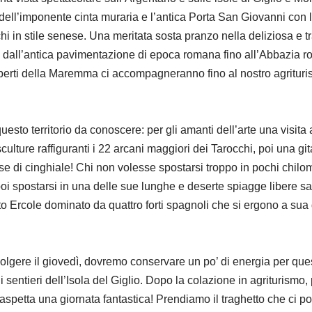
ell’imponente cinta muraria e l’antica Porta San Giovanni con l
chi in stile senese. Una meritata sosta pranzo nella deliziosa e
vi dall’antica pavimentazione di epoca romana fino all’Abbazia r
 aperti della Maremma ci accompagneranno fino al nostro agritur
esto territorio da conoscere: per gli amanti dell’arte una visita 
culture raffiguranti i 22 arcani maggiori dei Tarocchi, poi una g
 di cinghiale! Chi non volesse spostarsi troppo in pochi chilome
oi spostarsi in una delle sue lunghe e deserte spiagge libere sa
to Ercole dominato da quattro forti spagnoli che si ergono a sua
olgere il giovedì, dovremo conservare un po’ di energia per ques
 i sentieri dell’Isola del Giglio. Dopo la colazione in agriturism
aspetta una giornata fantastica! Prendiamo il traghetto che ci por