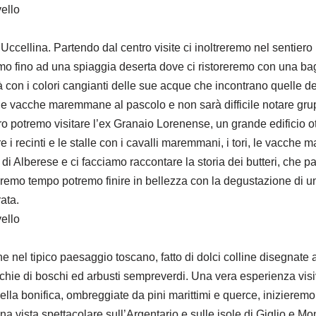
vello
ccellina. Partendo dal centro visite ci inoltreremo nel sentiero
remo fino ad una spiaggia deserta dove ci ristoreremo con una ba
à con i colori cangianti delle sue acque che incontrano quelle d
le vacche maremmane al pascolo e non sarà difficile notare grupp
ntro potremo visitare l’ex Granaio Lorenense, un grande edificio 
re i recinti e le stalle con i cavalli maremmani, i tori, le vacche
di Alberese e ci facciamo raccontare la storia dei butteri, che pa
vremo tempo potremo finire in bellezza con la degustazione di 
rata.
vello
 nel tipico paesaggio toscano, fatto di dolci colline disegnate ad 
chie di boschi ed arbusti sempreverdi. Una vera esperienza visiv
della bonifica, ombreggiate da pini marittimi e querce, inizieremo a
a vista spettacolare sull’Argentario e sulle isole di Giglio e Mo