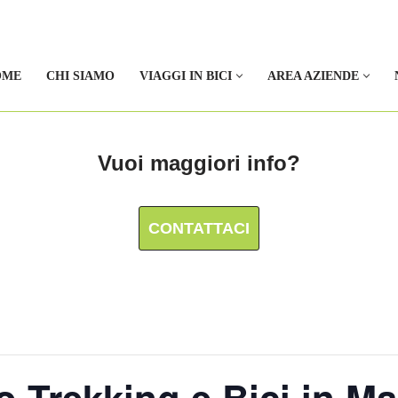
OME
CHI SIAMO
VIAGGI IN BICI
AREA AZIENDE
Vuoi maggiori info?
CONTATTACI