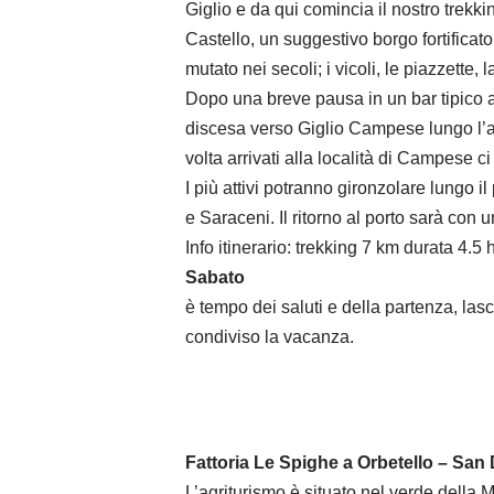
Giglio e da qui comincia il nostro trekki
Castello, un suggestivo borgo fortificat
mutato nei secoli; i vicoli, le piazzette
Dopo una breve pausa in un bar tipico a
discesa verso Giglio Campese lungo l’ant
volta arrivati alla località di Campese c
I più attivi potranno gironzolare lungo 
e Saraceni. Il ritorno al porto sarà con u
Info itinerario: trekking 7 km durata 4.5 
Sabato
è tempo dei saluti e della partenza, las
condiviso la vacanza.
Fattoria Le Spighe a Orbetello – San
L’agriturismo è situato nel verde della 