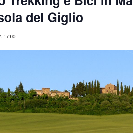
o Trekking e Bici in 
sola del Giglio
- 17:00