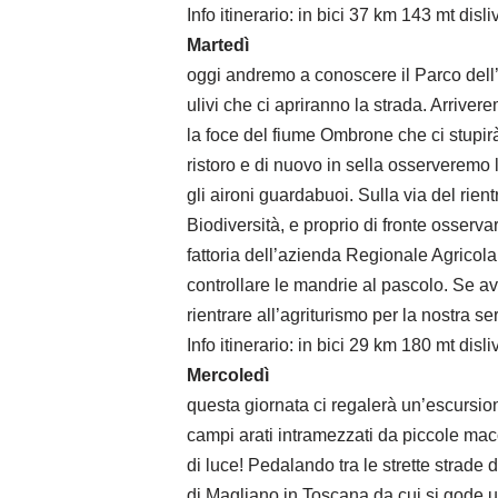
Info itinerario: in bici 37 km 143 mt disli
Martedì
oggi andremo a conoscere il Parco dell’U
ulivi che ci apriranno la strada. Arrive
la foce del fiume Ombrone che ci stupir
ristoro e di nuovo in sella osserveremo 
gli aironi guardabuoi. Sulla via del rie
Biodiversità, e proprio di fronte osserva
fattoria dell’azienda Regionale Agricola 
controllare le mandrie al pascolo. Se a
rientrare all’agriturismo per la nostra se
Info itinerario: in bici 29 km 180 mt disli
Mercoledì
questa giornata ci regalerà un’escursione
campi arati intramezzati da piccole mac
di luce! Pedalando tra le strette strade 
di Magliano in Toscana da cui si gode un