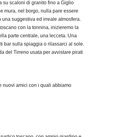
 su scaloni di granito fino a Giglio
lle mura, nel borgo, nulla pare essere
 in una suggestiva ed irreale atmosfera.
toscano con la tonnina, inizieremo la
lla parte centrale, una lecceta. Una
 bar sulla spiaggia o rilassarci al sole.
a del Tirreno usata per avvistare pirati
 e nuovi amici con i quali abbiamo
e rustico toscano, con ampio giardino e