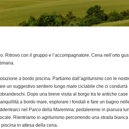
io. Ritrovo con il gruppo e l’accompagnatore. Cena nell’orto gusta
timana.
olazione a bordo piscina. Partiamo dall’agriturismo con le nostr
un suggestivo sentiero lungo mare ciclabile che ci condurrà a
obrandeschi. Dopo una breve visita al borgo tra le antiche case
nquillità a bordo mare, esplorare i fondali e fare un bagno nelle
addentrarci nel Parco della Maremma: pedaleremo in pianura lun
cale. Rientriamo in agriturismo percorrendo una strada bianca c
 piscina in attesa della cena.