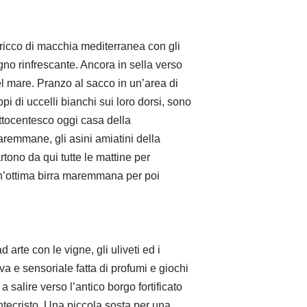
 ricco di macchia mediterranea con gli
gno rinfrescante. Ancora in sella verso
el mare. Pranzo al sacco in un’area di
i di uccelli bianchi sui loro dorsi, sono
ottocentesco oggi casa della
 maremmane, gli asini amiatini della
rtono da qui tutte le mattine per
un’ottima birra maremmana per poi
arte con le vigne, gli uliveti ed i
a e sensoriale fatta di profumi e giochi
 salire verso l’antico borgo fortificato
ntecristo. Una piccola sosta per una