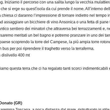
ng. Iniziamo il percorso con una salita lungo la vecchia mulattiera
o che si erge su quest’isola da cui prende il nome. All’interno de
, la chiesa ci daranno l’impressione di tornare indietro nel tempo
d assaggiare un bicchiere di vino Ansonica o una fetta di pane 
ico sentiero dei minatori che attraversa bei terrazzamenti e, ne
i saremo meritati un bel bagno e potremo pranzare in uno dei tanti
il paese scoprendo la torre del Campese, la più ampia torre rotond
n bus per poi riprendere il traghetto verso la terraferma.
h dislivello 400 mt
ciamo questa terra che ci ha regalato tanti scorci indimenticabili
 Donato (GR)
Maremma Toscana, a poca distanza dal mare, ristrutturato in stil