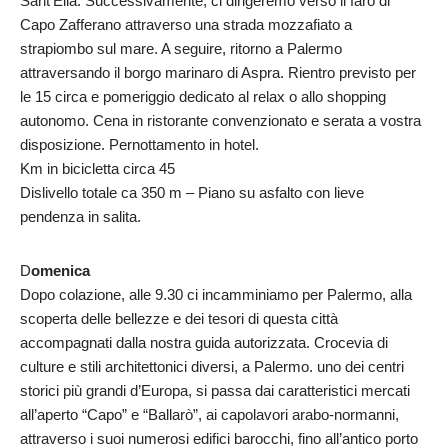
Sant’Elia. Successivamente, ci dirigeremo verso il faro di
Capo Zafferano attraverso una strada mozzafiato a
strapiombo sul mare. A seguire, ritorno a Palermo
attraversando il borgo marinaro di Aspra. Rientro previsto per
le 15 circa e pomeriggio dedicato al relax o allo shopping
autonomo. Cena in ristorante convenzionato e serata a vostra
disposizione. Pernottamento in hotel.
Km in bicicletta circa 45
Dislivello totale ca 350 m – Piano su asfalto con lieve
pendenza in salita.
D
omenica
Dopo colazione, alle 9.30 ci incamminiamo per Palermo, alla
scoperta delle bellezze e dei tesori di questa città
accompagnati dalla nostra guida autorizzata. Crocevia di
culture e stili architettonici diversi, a Palermo. uno dei centri
storici più grandi d’Europa, si passa dai caratteristici mercati
all’aperto “Capo” e “Ballarò”, ai capolavori arabo-normanni,
attraverso i suoi numerosi edifici barocchi, fino all’antico porto