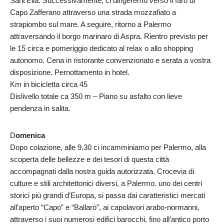
Sant’Elia. Successivamente, ci dirigeremo verso il faro di
Capo Zafferano attraverso una strada mozzafiato a
strapiombo sul mare. A seguire, ritorno a Palermo
attraversando il borgo marinaro di Aspra. Rientro previsto per
le 15 circa e pomeriggio dedicato al relax o allo shopping
autonomo. Cena in ristorante convenzionato e serata a vostra
disposizione. Pernottamento in hotel.
Km in bicicletta circa 45
Dislivello totale ca 350 m – Piano su asfalto con lieve
pendenza in salita.
D
omenica
Dopo colazione, alle 9.30 ci incamminiamo per Palermo, alla
scoperta delle bellezze e dei tesori di questa città
accompagnati dalla nostra guida autorizzata. Crocevia di
culture e stili architettonici diversi, a Palermo. uno dei centri
storici più grandi d’Europa, si passa dai caratteristici mercati
all’aperto “Capo” e “Ballarò”, ai capolavori arabo-normanni,
attraverso i suoi numerosi edifici barocchi, fino all’antico porto