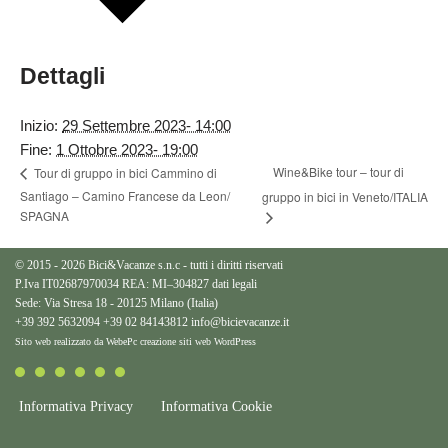
Dettagli
Inizio:
29 Settembre 2023- 14:00
Fine:
1 Ottobre 2023- 19:00
Wine&Bike tour – tour di
Tour di gruppo in bici Cammino di
Santiago – Camino Francese da Leon/
gruppo in bici in Veneto/ITALIA
SPAGNA
© 2015 - 2026 Bici&Vacanze s.n.c - tutti i diritti riservati
P.Iva IT02687970034 REA: MI–304827
dati legali
Sede: Via Stresa 18 - 20125 Milano (Italia)
+39 392 5632094
+39 02 84143812
info@bicievacanze.it
Sito web realizzato da WebePc
creazione siti web WordPress
Informativa Privacy
Informativa Cookie