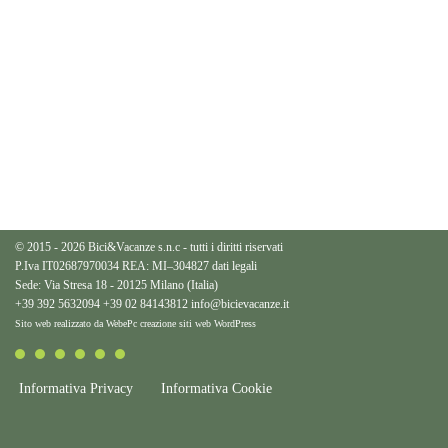
© 2015 - 2026 Bici&Vacanze s.n.c - tutti i diritti riservati
P.Iva IT02687970034 REA: MI–304827
dati legali
Sede: Via Stresa 18 - 20125 Milano (Italia)
+39 392 5632094
+39 02 84143812
info@bicievacanze.it
Sito web realizzato da WebePc
creazione siti web WordPress
Informativa Privacy
Informativa Cookie