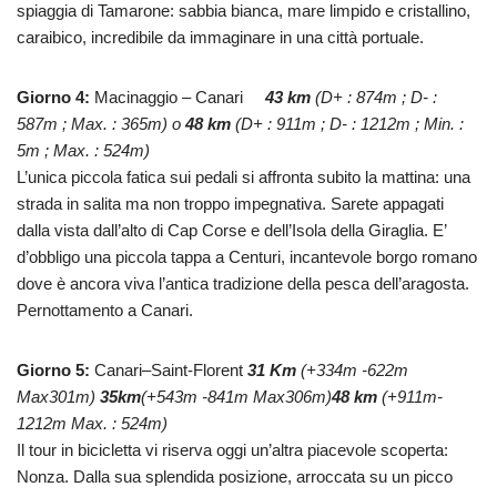
spiaggia di Tamarone: sabbia bianca, mare limpido e cristallino,
caraibico, incredibile da immaginare in una città portuale.
Giorno 4:
Macinaggio – Canari
43 km
(D+ : 874m ; D- :
587m ; Max. : 365m) o
48 km
(D+ : 911m ; D- : 1212m ; Min. :
5m ; Max. : 524m)
L’unica piccola fatica sui pedali si affronta subito la mattina: una
strada in salita ma non troppo impegnativa. Sarete appagati
dalla vista dall’alto di Cap Corse e dell’Isola della Giraglia. E’
d’obbligo una piccola tappa a Centuri, incantevole borgo romano
dove è ancora viva l’antica tradizione della pesca dell’aragosta.
Pernottamento a Canari.
Giorno 5:
Canari–Saint-Florent
31 Km
(+334m -622m
Max301m)
35km
(+543m -841m Max306m)
48 km
(+911m-
1212m Max. : 524m)
Il tour in bicicletta vi riserva oggi un’altra piacevole scoperta:
Nonza. Dalla sua splendida posizione, arroccata su un picco