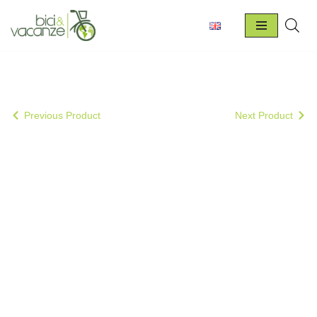
Vai
al
contenuto
Previous Product
Next Product