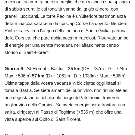
roccioso, si ammira ancora meglio che da vicino la sua spiaggia
di sabbia scura, le cui tonalità vanno dal grigio al nero, con
granelli luccicanti. La torre Paolina è un’ulteriore testimonianza
della minaccia saracena da cui Cap Corse ha dovuto difendersi.
Rinfrescatevi con l’acqua della fontana di Santa Giulia, patrona
della Corsica, che pare abbia poteri miracolosi. Riservate un po’
di energie per una serata mondana nell’affascinante centro
storico di Saint-Florent.
Giorno 6:
St-Florent – Bastia
25 km
(D+ : 737m ; D- : 724m ;
Max. : 536m)
57 km
(D+ : 1061m ; D- : 1038m ; Max. : 536m)
Ultima tappa della vostra vacanza in bicicletta: oggi infatti si
torna a Bastia. Se siete amanti del buon vino, non rinunciate ad
una degustazione nel piccolo borgo di Patrimonio: troverete il
miglior vino della Corsica. Se avete energie per affrontare una
salita, dirigetevi al Passo di Teghime (+536 m) che offre una
vista superba sul Golfo di Saint Florent.