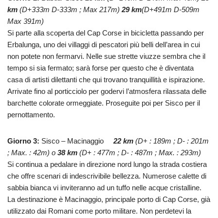
km
(D+333m D-333m ; Max 217m)
29 km
(D+491m D-509m
Max 391m)
Si parte alla scoperta del Cap Corse in bicicletta passando per
Erbalunga, uno dei villaggi di pescatori più belli dell’area in cui
non potete non fermarvi. Nelle sue strette viuzze sembra che il
tempo si sia fermato; sarà forse per questo che è diventata
casa di artisti dilettanti che qui trovano tranquillità e ispirazione.
Arrivate fino al porticciolo per godervi l’atmosfera rilassata delle
barchette colorate ormeggiate. Proseguite poi per Sisco per il
pernottamento.
Giorno 3:
Sisco – Macinaggio
22 km
(D+ : 189m ; D- : 201m
; Max. : 42m) o
38 km
(D+ : 477m ; D- : 487m ; Max. : 293m)
Si continua a pedalare in direzione nord lungo la strada costiera
che offre scenari di indescrivibile bellezza. Numerose calette di
sabbia bianca vi inviteranno ad un tuffo nelle acque cristalline.
La destinazione è Macinaggio, principale porto di Cap Corse, già
utilizzato dai Romani come porto militare. Non perdetevi la