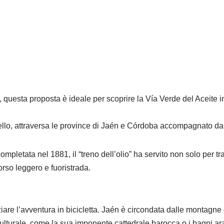
 questa proposta è ideale per scoprire la Vía Verde del Aceite in
ello, attraversa le province di Jaén e Córdoba accompagnato da m
pletata nel 1881, il “treno dell’olio” ha servito non solo per t
corso leggero e fuoristrada.
iziare l’avventura in bicicletta. Jaén è circondata dalle montagne
ulturale, come la sua imponente cattedrale barocca o i bagni ar