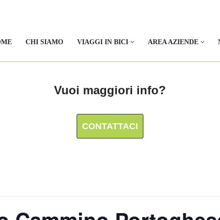
OME
CHI SIAMO
VIAGGI IN BICI
AREA AZIENDE
Vuoi maggiori info?
CONTATTACI