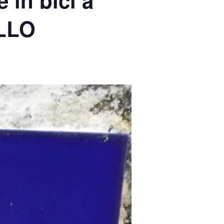
in bici a
LLO