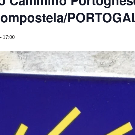
o Cammino Portoghese 
 Compostela/PORTOGA
- 17:00