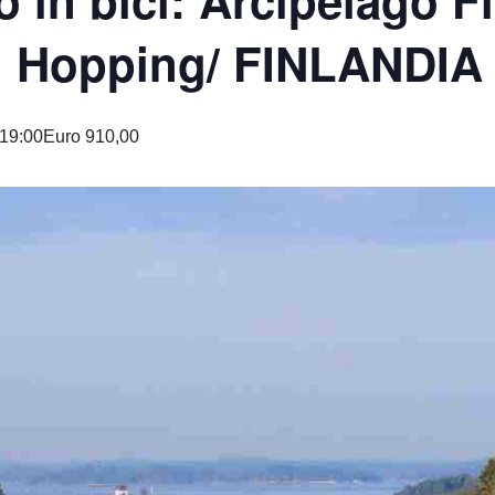
 in bici: Arcipelago F
nd Hopping/ FINLANDIA
 19:00
Euro 910,00