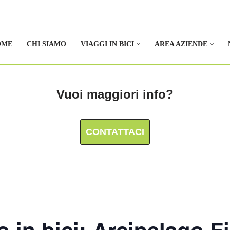
OME
CHI SIAMO
VIAGGI IN BICI
AREA AZIENDE
Vuoi maggiori info?
CONTATTACI