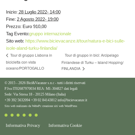
Inizio:
28 Luglio 2022- 14:00
Fine:
2 Agosto 2022- 19:00
Prezzo:
Euro 910,00
Tag Evento:
gruppo internazionale
Sito web:
https://www.bicievacanze.it/tour/natura-e-bici-sulle-
isole-aland-turku-finlandia/
Tour di gruppo in bici: Arcipelago
Tour di gruppo Lisbona in
bicicletta con vista
Finlandese di Turku – Island Hopping/
oceano/PORTOGALLO
FINLANDIA
© 2015 - 2026 Bici&Vacanze s.n.c - tutti i diritti riservati
P.Iva IT02687970034 REA: MI–304827
dati legali
Sede: Via Stresa 18 - 20125 Milano (Italia)
+39 392 5632094
+39 02 84143812
info@bicievacanze.it
Sito web realizzato da WebePc
creazione siti web WordPress
Informativa Privacy
Informativa Cookie