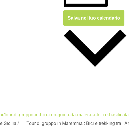
Salva nel tuo calendario
ur/tour-di-gruppo-in-bici-con-guida-da-matera-a-lecce-basilicata-
 Sicilia /
Tour di gruppo in Maremma : Bici e trekking tra l’