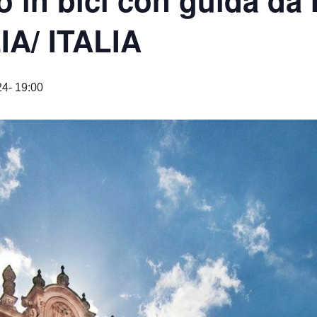
o in bici con guida da 
IA/ ITALIA
4- 19:00