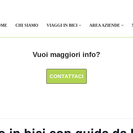
OME
CHI SIAMO
VIAGGI IN BICI
AREA AZIENDE
Vuoi maggiori info?
CONTATTACI