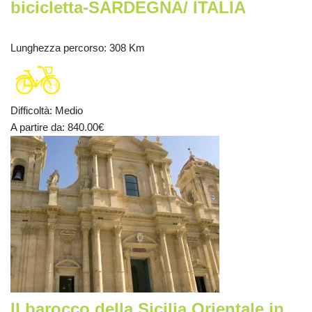
bicicletta-SARDEGNA/ ITALIA
Lunghezza percorso
: 308 Km
Difficoltà
:
Medio
A partire da
: 840.00
€
Il barocco della Sicilia Orientale in