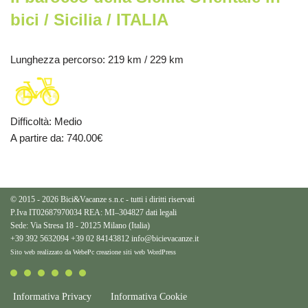
bici / Sicilia / ITALIA
Lunghezza percorso
: 219 km / 229 km
Difficoltà
:
Medio
A partire da
: 740.00
€
© 2015 - 2026 Bici&Vacanze s.n.c - tutti i diritti riservati
P.Iva IT02687970034 REA: MI–304827
dati legali
Sede: Via Stresa 18 - 20125 Milano (Italia)
+39 392 5632094
+39 02 84143812
info@bicievacanze.it
Sito web realizzato da WebePc
creazione siti web WordPress
Informativa Privacy
Informativa Cookie