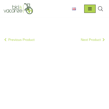
Vai
al
contenuto
Previous Product
Next Product